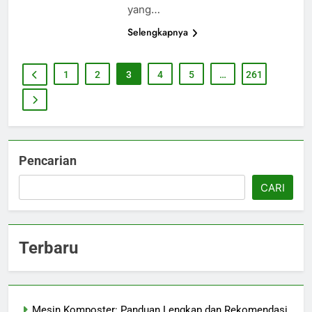
yang…
Selengkapnya
1
2
3
4
5
…
261
Pencarian
CARI
Terbaru
Mesin Komposter: Panduan Lengkap dan Rekomendasi