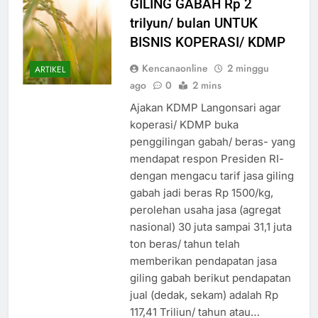
GILING GABAH Rp 2
trilyun/ bulan UNTUK
BISNIS KOPERASI/ KDMP
Kencanaonline
2 minggu
ARTIKEL
ago
0
2 mins
Ajakan KDMP Langonsari agar
koperasi/ KDMP buka
penggilingan gabah/ beras- yang
mendapat respon Presiden RI-
dengan mengacu tarif jasa giling
gabah jadi beras Rp 1500/kg,
perolehan usaha jasa (agregat
nasional) 30 juta sampai 31,1 juta
ton beras/ tahun telah
memberikan pendapatan jasa
giling gabah berikut pendapatan
jual (dedak, sekam) adalah Rp
117,41 Triliun/ tahun atau…