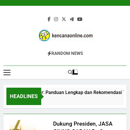
Skip
to
content
Kencana Online
Jasa Pengelolaan Sampah Kawasan
RANDOM NEWS
Digital
Komersial, Perumahan, Pertambangan,
Dan Industri
Mesin Komposter: Panduan Lengkap dan Rekomendasi Terpe
HEADLINES
5 Jam Ago
Dukung Presiden, JASA