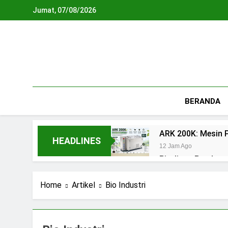
Skip
Jumat, 07/08/2026
to
content
BERANDA
ARK 200K: Mesin P
HEADLINES
12 Jam Ago
Piroliser: Pandua
15 Jam Ago
Biodigester: Pan
Home
Artikel
Bio Industri
2 Hari Ago
Teknologi Biopho
3 Hari Ago