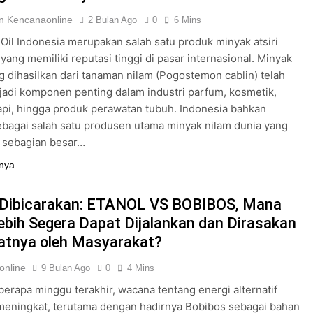
n Kencanaonline
2 Bulan Ago
0
6 Mins
 Oil Indonesia merupakan salah satu produk minyak atsiri
yang memiliki reputasi tinggi di pasar internasional. Minyak
g dihasilkan dari tanaman nilam (Pogostemon cablin) telah
adi komponen penting dalam industri parfum, kosmetik,
pi, hingga produk perawatan tubuh. Indonesia bahkan
ebagai salah satu produsen utama minyak nilam dunia yang
sebagian besar…
nya
Dibicarakan: ETANOL VS BOBIBOS, Mana
ebih Segera Dapat Dijalankan dan Dirasakan
tnya oleh Masyarakat?
online
9 Bulan Ago
0
4 Mins
erapa minggu terakhir, wacana tentang energi alternatif
meningkat, terutama dengan hadirnya Bobibos sebagai bahan