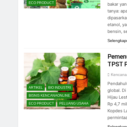
ECO PRODUCT
bakar yan
tanya: ap
dipasark
etanol, y
bensin, s
Selengkap
Pemenu
TPST P
Kencana
Pendahulu
ARTIKEL
BIO INDUSTRI
global. D
BISNIS KENCANAONLINE
Hijau Les
Rp 4,7 mi
ECO PRODUCT
PELUANG USAHA
Kopdes L
permintaa
Selengkap