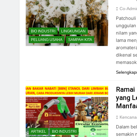
Co-Admi
Patchouli
unggulan 
BIO INDUSTRI
LINGKUNGAN
nilam yan
lama menj
PELUANG USAHA
SAMPAH KITA
aromatera
dikenal s
memasok 
Selengkap
Ramai 
yang L
Manfaa
Kencana
Dalam beb
ARTIKEL
BIO INDUSTRI
semakin 