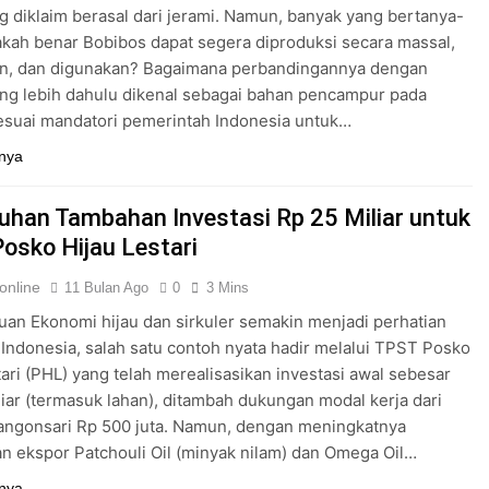
g diklaim berasal dari jerami. Namun, banyak yang bertanya-
akah benar Bobibos dapat segera diproduksi secara massal,
an, dan digunakan? Bagaimana perbandingannya dengan
ang lebih dahulu dikenal sebagai bahan pencampur pada
esuai mandatori pemerintah Indonesia untuk…
nya
han Tambahan Investasi Rp 25 Miliar untuk
osko Hijau Lestari
online
11 Bulan Ago
0
3 Mins
an Ekonomi hijau dan sirkuler semakin menjadi perhatian
i Indonesia, salah satu contoh nyata hadir melalui TPST Posko
tari (PHL) yang telah merealisasikan investasi awal sebesar
liar (termasuk lahan), ditambah dukungan modal kerja dari
angonsari Rp 500 juta. Namun, dengan meningkatnya
n ekspor Patchouli Oil (minyak nilam) dan Omega Oil…
nya