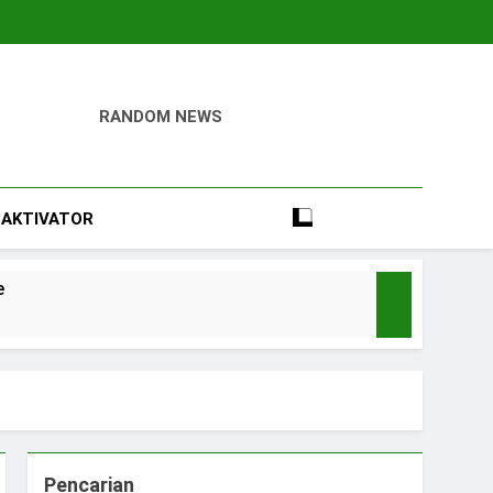
RANDOM NEWS
igital
Perumahan, Pertambangan, Dan Industri
AKTIVATOR
e
Pencarian