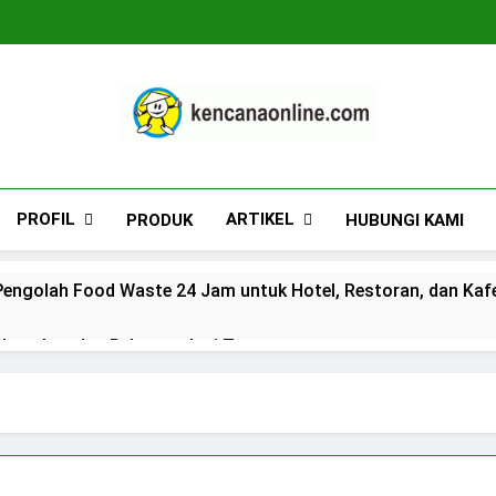
Kencana Online D
Jasa Pengelolaan Sampah Kawasan Komersial, 
PROFIL
ARTIKEL
PRODUK
HUBUNGI KAMI
engolah Food Waste 24 Jam untuk Hotel, Restoran, dan Kaf
n Lengkap dan Rekomendasi Terpercaya
duan Lengkap dan Rekomendasi Terpercaya
s_kkogas: Panduan Lengkap dan Rekomendasi Terpercaya