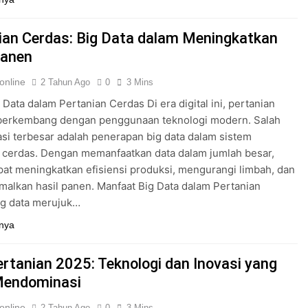
ian Cerdas: Big Data dalam Meningkatkan
Panen
online
2 Tahun Ago
0
3 Mins
 Data dalam Pertanian Cerdas Di era digital ini, pertanian
berkembang dengan penggunaan teknologi modern. Salah
asi terbesar adalah penerapan big data dalam sistem
 cerdas. Dengan memanfaatkan data dalam jumlah besar,
pat meningkatkan efisiensi produksi, mengurangi limbah, dan
alkan hasil panen. Manfaat Big Data dalam Pertanian
ig data merujuk…
nya
ertanian 2025: Teknologi dan Inovasi yang
Mendominasi
online
2 Tahun Ago
0
3 Mins