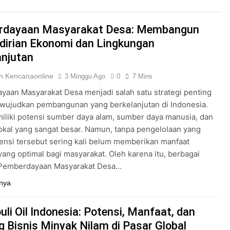
LAR EKONOMI DARI TPST PUSAT AGRIBISNIS
rdayaan Masyarakat Desa: Membangun
 Panduan Lengkap dan Rekomendasi Terpercaya
irian Ekonomi dan Lingkungan
anjutan
h Terpadu: Panduan Lengkap dan Rekomendasi Terpercaya
n Kencanaonline
3 Minggu Ago
0
7 Mins
ah Terpadu: Panduan Lengkap dan Rekomendasi Terpercaya
aan Masyarakat Desa menjadi salah satu strategi penting
wujudkan pembangunan yang berkelanjutan di Indonesia.
ustri untuk Pengelolaan Kawasan Industri yang Efisien dan B
liki potensi sumber daya alam, sumber daya manusia, dan
lokal yang sangat besar. Namun, tanpa pengelolaan yang
ngan Indonesia untuk Mewujudkan Masa Depan yang Berkelan
tensi tersebut sering kali belum memberikan manfaat
ang optimal bagi masyarakat. Oleh karena itu, berbagai
Pemberdayaan Masyarakat Desa…
nya
li Oil Indonesia: Potensi, Manfaat, dan
g Bisnis Minyak Nilam di Pasar Global