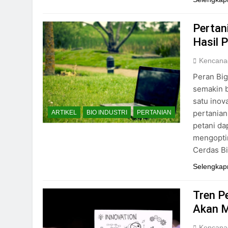
Pertan
Hasil 
Kencana
Peran Big
semakin 
satu inov
pertanian
ARTIKEL
BIO INDUSTRI
PERTANIAN
petani da
mengoptim
Cerdas B
Selengkap
Tren P
Akan 
Kencana