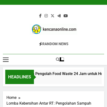
Skip
to
content
Kencana Online
Jasa Pengelolaan Sampah Kawasan
RANDOM NEWS
Digital
Komersial, Perumahan, Pertambangan,
Dan Industri
ARK 200K: Mesin Pengolah Food Waste 24 Jam untuk Hotel, R
HEADLINES
7 Jam Ago
Home
Lomba Kebersihan Antar RT: Pengolahan Sampah