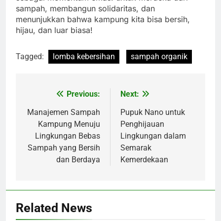
sampah, membangun solidaritas, dan
menunjukkan bahwa kampung kita bisa bersih,
hijau, dan luar biasa!
Tagged:
lomba kebersihan
sampah organik
Previous:
Next:
Navigasi
pos
Manajemen Sampah
Pupuk Nano untuk
Kampung Menuju
Penghijauan
Lingkungan Bebas
Lingkungan dalam
Sampah yang Bersih
Semarak
dan Berdaya
Kemerdekaan
Related News