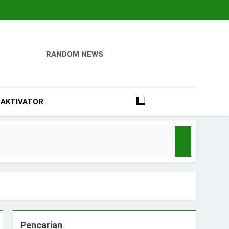
RANDOM NEWS
igital
Perumahan, Pertambangan, Dan Industri
AKTIVATOR
e
Pencarian