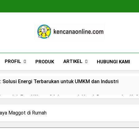
Kencana Online D
Jasa Pengelolaan Sampah Kawasan Komersial, 
PROFIL
ARTIKEL
PRODUK
HUBUNGI KAMI
: Solusi Energi Terbarukan untuk UMKM dan Industri
engolah Food Waste 24 Jam untuk Hotel, Restoran, dan Kaf
n Lengkap dan Rekomendasi Terpercaya
daya Maggot di Rumah
duan Lengkap dan Rekomendasi Terpercaya