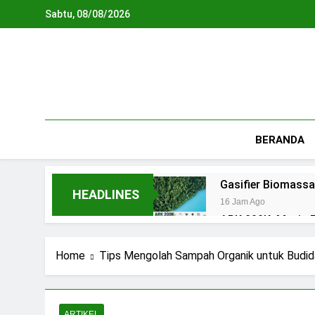
Skip
Sabtu, 08/08/2026
to
content
BERANDA
Gasifier Biomassa
HEADLINES
16 Jam Ago
ARK 200K: Mesin P
2 Hari Ago
Piroliser: Pandua
Home
Tips Mengolah Sampah Organik untuk Budi
2 Hari Ago
Biodigester: Pan
3 Hari Ago
ARTIKEL