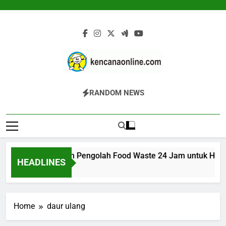
Skip
to
content
Kencana Online
Jasa Pengelolaan Sampah Kawasan
RANDOM NEWS
Digital
Komersial, Perumahan, Pertambangan,
Dan Industri
ARK 200K: Mesin Pengolah Food Waste 24 Jam untuk Hotel, R
HEADLINES
6 Jam Ago
Home
daur ulang