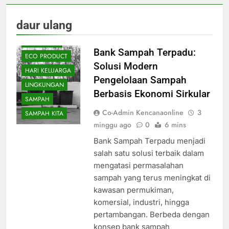
daur ulang
ARTIKEL
BBI MARKET
Bank Sampah Terpadu:
ECO PRODUCT
Solusi Modern
HARI KELUARGA
Pengelolaan Sampah
LINGKUNGAN
Berbasis Ekonomi Sirkular
SAMPAH
Co-Admin Kencanaonline
3
SAMPAH KITA
minggu ago
0
6 mins
Bank Sampah Terpadu menjadi
salah satu solusi terbaik dalam
mengatasi permasalahan
sampah yang terus meningkat di
kawasan permukiman,
komersial, industri, hingga
pertambangan. Berbeda dengan
konsep bank sampah