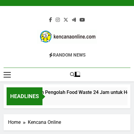
Skip
to
content
Kencana Online
Jasa Pengelolaan Sampah Kawasan
RANDOM NEWS
Digital
Komersial, Perumahan, Pertambangan,
Dan Industri
ARK 200K: Mesin Pengolah Food Waste 24 Jam untuk Hotel, R
HEADLINES
18 Jam Ago
Home
Kencana Online