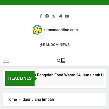
Skip
to
content
Kencana Online
Jasa Pengelolaan Sampah Kawasan
RANDOM NEWS
Digital
Komersial, Perumahan, Pertambangan,
Dan Industri
ARK 200K: Mesin Pengolah Food Waste 24 Jam untuk Hotel, 
HEADLINES
13 Jam Ago
Home
daur ulang limbah