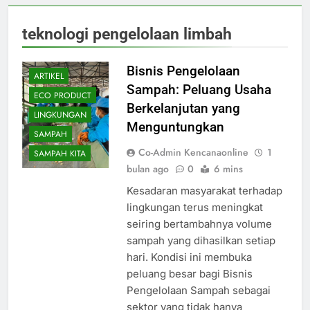
teknologi pengelolaan limbah
Bisnis Pengelolaan
ARTIKEL
Sampah: Peluang Usaha
ECO PRODUCT
Berkelanjutan yang
LINGKUNGAN
Menguntungkan
SAMPAH
Co-Admin Kencanaonline
1
SAMPAH KITA
bulan ago
0
6 mins
Kesadaran masyarakat terhadap
lingkungan terus meningkat
seiring bertambahnya volume
sampah yang dihasilkan setiap
hari. Kondisi ini membuka
peluang besar bagi Bisnis
Pengelolaan Sampah sebagai
sektor yang tidak hanya