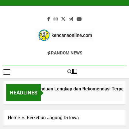
Skip
to
content
Kencana Online
Jasa Pengelolaan Sampah Kawasan
RANDOM NEWS
Digital
Komersial, Perumahan, Pertambangan,
Dan Industri
Biodigester: Panduan Lengkap dan Rekomendasi Terperca
HEADLINES
13 Jam Ago
Home
Berkebun Jagung Di Iowa