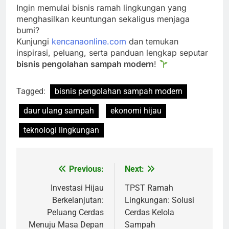
Ingin memulai bisnis ramah lingkungan yang
menghasilkan keuntungan sekaligus menjaga
bumi?
Kunjungi
kencanaonline.com
dan temukan
inspirasi, peluang, serta panduan lengkap seputar
bisnis pengolahan sampah modern
!
Tagged:
bisnis pengolahan sampah modern
daur ulang sampah
ekonomi hijau
teknologi lingkungan
Previous:
Next:
Navigasi
pos
Investasi Hijau
TPST Ramah
Berkelanjutan:
Lingkungan: Solusi
Peluang Cerdas
Cerdas Kelola
Menuju Masa Depan
Sampah