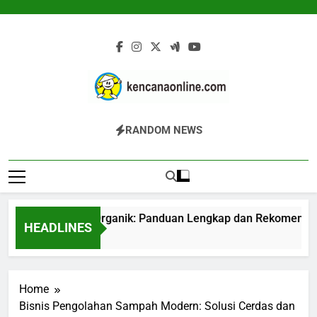
Skip
to
content
Kencana Online
Jasa Pengelolaan Sampah Kawasan
RANDOM NEWS
Digital
Komersial, Perumahan, Pertambangan,
Dan Industri
roduksi Pupuk Organik: Panduan Lengkap dan Rekomendasi T
HEADLINES
 Jam Ago
Home
Bisnis Pengolahan Sampah Modern: Solusi Cerdas dan