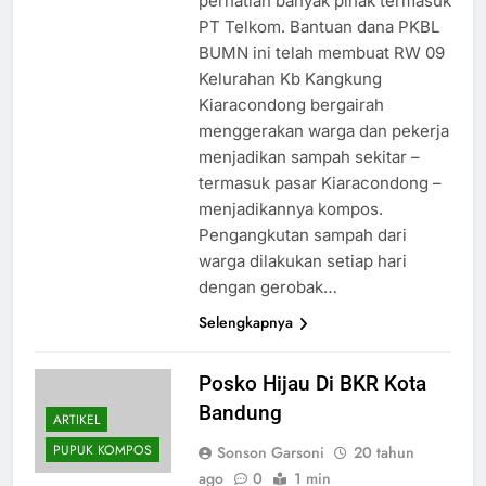
perhatian banyak pihak termasuk
PT Telkom. Bantuan dana PKBL
BUMN ini telah membuat RW 09
Kelurahan Kb Kangkung
Kiaracondong bergairah
menggerakan warga dan pekerja
menjadikan sampah sekitar –
termasuk pasar Kiaracondong –
menjadikannya kompos.
Pengangkutan sampah dari
warga dilakukan setiap hari
dengan gerobak…
Selengkapnya
Posko Hijau Di BKR Kota
Bandung
ARTIKEL
PUPUK KOMPOS
Sonson Garsoni
20 tahun
ago
0
1 min