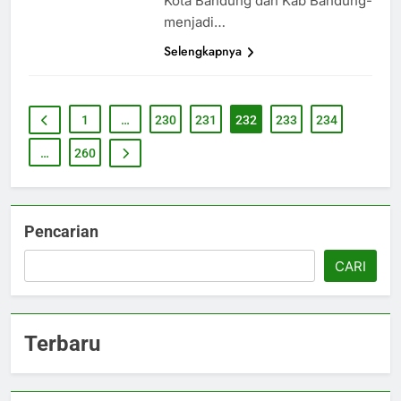
Kota Bandung dan Kab Bandung-
menjadi…
Selengkapnya
1
…
230
231
232
233
234
…
260
Pencarian
CARI
Terbaru