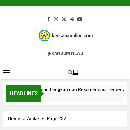
Skip
to
content
Kencana Online
Jasa Pengelolaan Sampah Kawasan
RANDOM NEWS
Digital
Komersial, Perumahan, Pertambangan,
Dan Industri
Biodigester: Panduan Lengkap dan Rekomendasi Terpercaya
HEADLINES
17 Jam Ago
Home
Artikel
Page 232