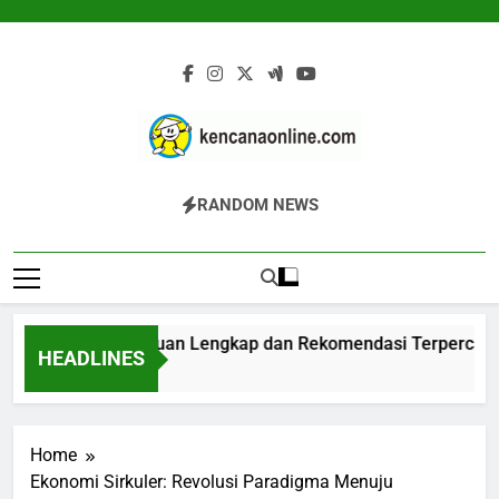
Skip
to
content
Kencana Online
Jasa Pengelolaan Sampah Kawasan
RANDOM NEWS
Digital
Komersial, Perumahan, Pertambangan,
Dan Industri
odigester: Panduan Lengkap dan Rekomendasi Terpercaya
HEADLINES
am Ago
Home
Ekonomi Sirkuler: Revolusi Paradigma Menuju