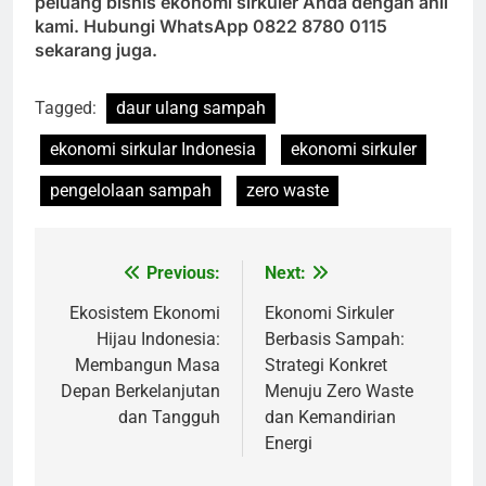
peluang bisnis ekonomi sirkuler Anda dengan ahli
kami. Hubungi WhatsApp 0822 8780 0115
sekarang juga.
Tagged:
daur ulang sampah
ekonomi sirkular Indonesia
ekonomi sirkuler
pengelolaan sampah
zero waste
Previous:
Next:
Navigasi
pos
Ekosistem Ekonomi
Ekonomi Sirkuler
Hijau Indonesia:
Berbasis Sampah:
Membangun Masa
Strategi Konkret
Depan Berkelanjutan
Menuju Zero Waste
dan Tangguh
dan Kemandirian
Energi