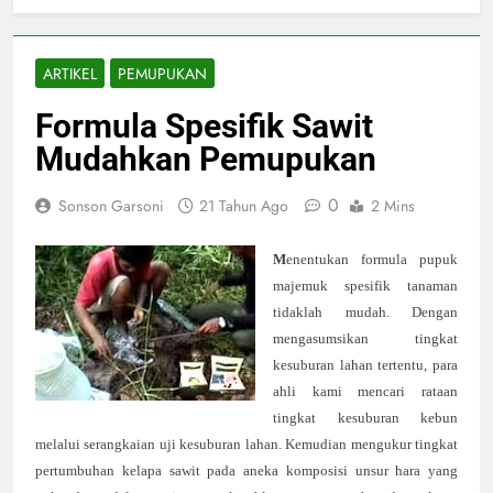
ARTIKEL
PEMUPUKAN
Formula Spesifik Sawit
Mudahkan Pemupukan
0
Sonson Garsoni
21 Tahun Ago
2 Mins
M
enentukan formula pupuk
majemuk spesifik tanaman
tidaklah mudah. Dengan
mengasumsikan tingkat
kesuburan lahan tertentu, para
ahli kami mencari rataan
tingkat kesuburan kebun
melalui serangkaian uji kesuburan lahan. Kemudian mengukur tingkat
pertumbuhan kelapa sawit pada aneka komposisi unsur hara yang