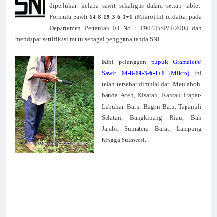
diperlukan kelapa sawit sekaligus dalam setiap tablet.
Formula Sawit
14-8-19-3-6-3+1
(Mikro) ini terdaftar pada
Departemen Pertanian RI No : T904/BSP/II/2003 dan
mendapat sertifikasi mutu sebagai pengguna tanda SNI.
K
ini pelanggan
pupuk Gramalet®
Sawit
14-8-19-3-6-3+1
(Mikro)
ini
telah tersebar dimulai dari Meulaboh,
banda Aceh, Kisaran, Rantau Prapat-
Labuhan Batu, Bagan Batu, Tapanuli
Selatan, Bangkinang Riau, Bah
Jambi, Sumatera Barat, Lampung
hingga Sulawesi.