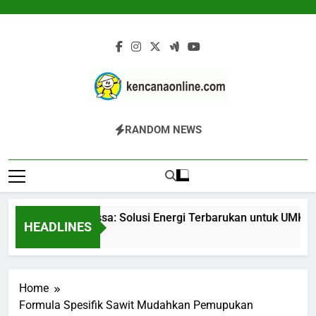
Skip
to
content
Kencana Online
Jasa Pengelolaan Sampah Kawasan
RANDOM NEWS
Digital
Komersial, Perumahan, Pertambangan,
Dan Industri
Gasifier Biomassa: Solusi Energi Terbarukan untuk UMKM da
HEADLINES
16 Jam Ago
Home
Formula Spesifik Sawit Mudahkan Pemupukan