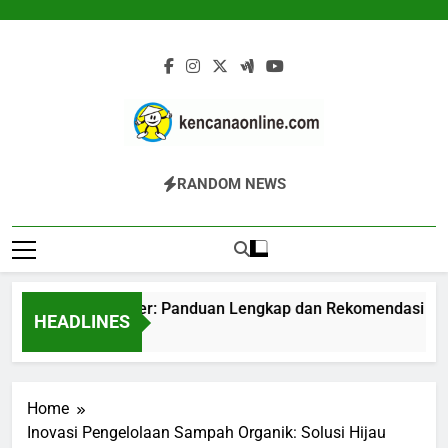
Skip
to
content
Kencana Online
Jasa Pengelolaan Sampah Kawasan
RANDOM NEWS
Digital
Komersial, Perumahan, Pertambangan,
Dan Industri
Mesin Komposter: Panduan Lengkap dan Rekomendasi Terpe
HEADLINES
9 Jam Ago
Home
Inovasi Pengelolaan Sampah Organik: Solusi Hijau