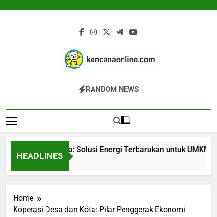
Skip
to
content
Kencana Online
Jasa Pengelolaan Sampah Kawasan
RANDOM NEWS
Digital
Komersial, Perumahan, Pertambangan,
Dan Industri
asifier Biomassa: Solusi Energi Terbarukan untuk UMKM dan I
HEADLINES
 Jam Ago
Home
Koperasi Desa dan Kota: Pilar Penggerak Ekonomi