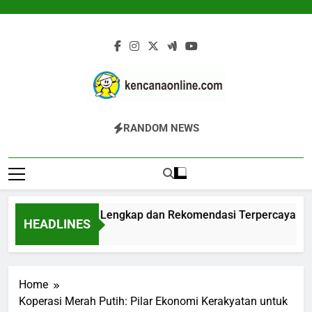
Skip
to
content
Kencana Online
Jasa Pengelolaan Sampah Kawasan
RANDOM NEWS
Digital
Komersial, Perumahan, Pertambangan,
Dan Industri
ester: Panduan Lengkap dan Rekomendasi Terpercaya
HEADLINES
Ago
Home
Koperasi Merah Putih: Pilar Ekonomi Kerakyatan untuk