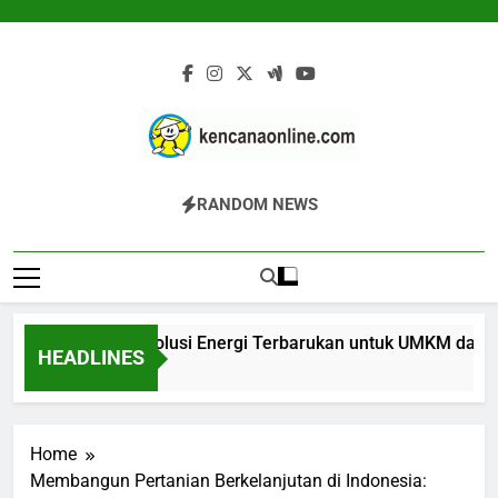
Skip
to
content
Kencana Online
Jasa Pengelolaan Sampah Kawasan
RANDOM NEWS
Digital
Komersial, Perumahan, Pertambangan,
Dan Industri
er Biomassa: Solusi Energi Terbarukan untuk UMKM dan Indust
HEADLINES
t Ago
Home
Membangun Pertanian Berkelanjutan di Indonesia: