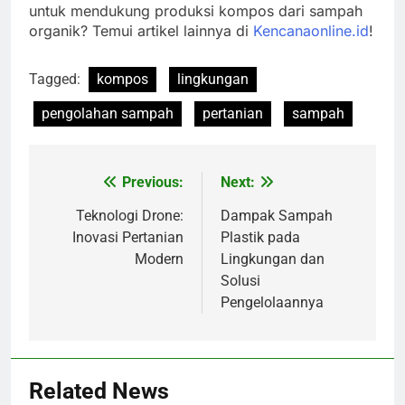
untuk mendukung produksi kompos dari sampah
organik? Temui artikel lainnya di
Kencanaonline.id
!
Tagged:
kompos
lingkungan
pengolahan sampah
pertanian
sampah
Previous:
Next:
Navigasi
pos
Teknologi Drone:
Dampak Sampah
Inovasi Pertanian
Plastik pada
Modern
Lingkungan dan
Solusi
Pengelolaannya
Related News