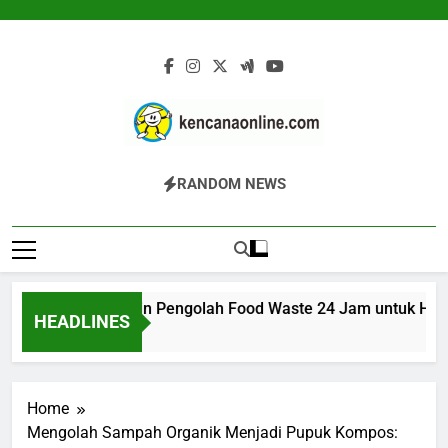
Skip
to
content
Kencana Online
Jasa Pengelolaan Sampah Kawasan
RANDOM NEWS
Digital
Komersial, Perumahan, Pertambangan,
Dan Industri
ARK 200K: Mesin Pengolah Food Waste 24 Jam untuk Hotel, 
HEADLINES
7 Jam Ago
Home
Mengolah Sampah Organik Menjadi Pupuk Kompos: