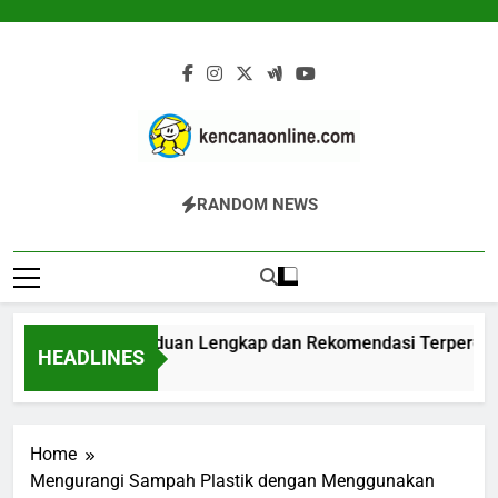
Skip
to
content
Kencana Online
Jasa Pengelolaan Sampah Kawasan
RANDOM NEWS
Digital
Komersial, Perumahan, Pertambangan,
Dan Industri
Biodigester: Panduan Lengkap dan Rekomendasi Terpercaya
HEADLINES
18 Jam Ago
Home
Mengurangi Sampah Plastik dengan Menggunakan