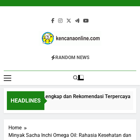
Skip
to
content
Kencana Online
Jasa Pengelolaan Sampah Kawasan
RANDOM NEWS
Digital
Komersial, Perumahan, Pertambangan,
Dan Industri
gester: Panduan Lengkap dan Rekomendasi Terpercaya
HEADLINES
Ago
Home
Minyak Sacha Inchi Omega Oil: Rahasia Kesehatan dan