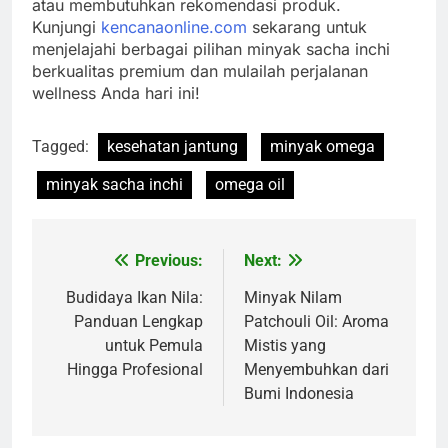
atau membutuhkan rekomendasi produk.
Kunjungi
kencanaonline.com
sekarang untuk
menjelajahi berbagai pilihan minyak sacha inchi
berkualitas premium dan mulailah perjalanan
wellness Anda hari ini!
Tagged:
kesehatan jantung
minyak omega
minyak sacha inchi
omega oil
Previous:
Next:
Navigasi
pos
Budidaya Ikan Nila:
Minyak Nilam
Panduan Lengkap
Patchouli Oil: Aroma
untuk Pemula
Mistis yang
Hingga Profesional
Menyembuhkan dari
Bumi Indonesia