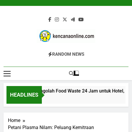
Skip
to
content
Kencana Online
Jasa Pengelolaan Sampah Kawasan
RANDOM NEWS
Digital
Komersial, Perumahan, Pertambangan,
Dan Industri
200K: Mesin Pengolah Food Waste 24 Jam untuk Hotel, Restor
HEADLINES
m Ago
Home
Petani Plasma Nilam: Peluang Kemitraan