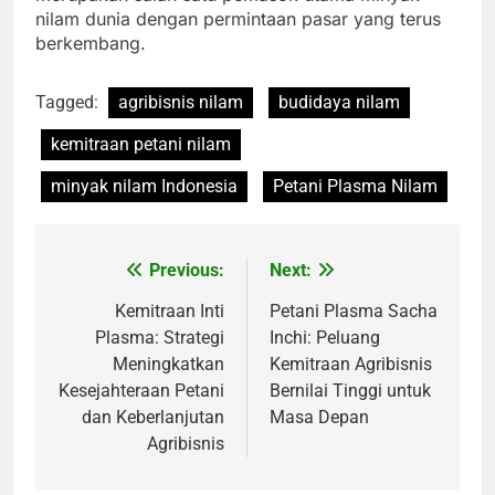
nilam dunia dengan permintaan pasar yang terus
berkembang.
Tagged:
agribisnis nilam
budidaya nilam
kemitraan petani nilam
minyak nilam Indonesia
Petani Plasma Nilam
Previous:
Next:
Navigasi
pos
Kemitraan Inti
Petani Plasma Sacha
Plasma: Strategi
Inchi: Peluang
Meningkatkan
Kemitraan Agribisnis
Kesejahteraan Petani
Bernilai Tinggi untuk
dan Keberlanjutan
Masa Depan
Agribisnis