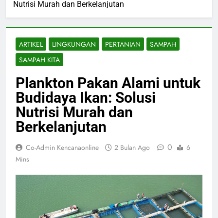
Nutrisi Murah dan Berkelanjutan
ARTIKEL
LINGKUNGAN
PERTANIAN
SAMPAH
SAMPAH KITA
Plankton Pakan Alami untuk
Budidaya Ikan: Solusi
Nutrisi Murah dan
Berkelanjutan
0
Co-Admin Kencanaonline
2 Bulan Ago
6
Mins