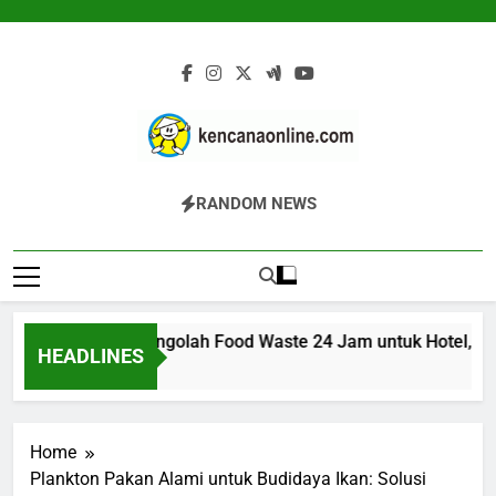
Skip
to
content
Kencana Online
Jasa Pengelolaan Sampah Kawasan
RANDOM NEWS
Digital
Komersial, Perumahan, Pertambangan,
Dan Industri
00K: Mesin Pengolah Food Waste 24 Jam untuk Hotel, Restor
HEADLINES
Ago
Home
Plankton Pakan Alami untuk Budidaya Ikan: Solusi