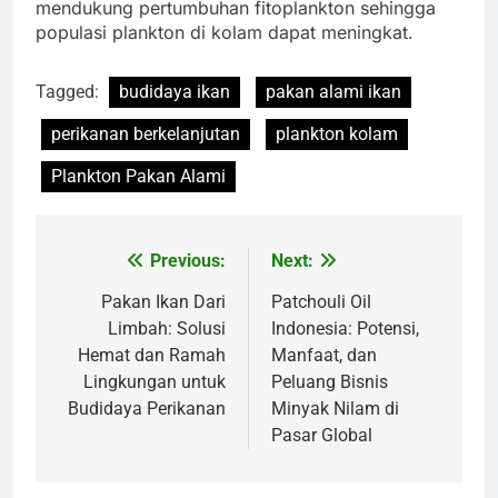
mendukung pertumbuhan fitoplankton sehingga
populasi plankton di kolam dapat meningkat.
Tagged:
budidaya ikan
pakan alami ikan
perikanan berkelanjutan
plankton kolam
Plankton Pakan Alami
Previous:
Next:
Navigasi
pos
Pakan Ikan Dari
Patchouli Oil
Limbah: Solusi
Indonesia: Potensi,
Hemat dan Ramah
Manfaat, dan
Lingkungan untuk
Peluang Bisnis
Budidaya Perikanan
Minyak Nilam di
Pasar Global