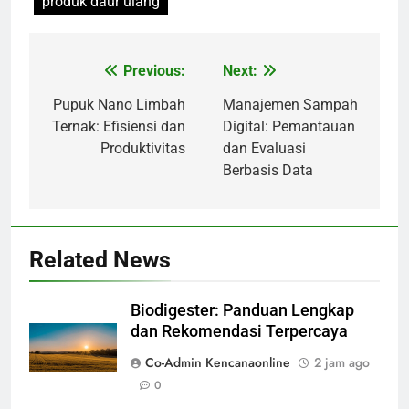
produk daur ulang
Previous:
Next:
Navigasi
pos
Pupuk Nano Limbah
Manajemen Sampah
Ternak: Efisiensi dan
Digital: Pemantauan
Produktivitas
dan Evaluasi
Berbasis Data
Related News
Biodigester: Panduan Lengkap
dan Rekomendasi Terpercaya
Co-Admin Kencanaonline
2 jam ago
0