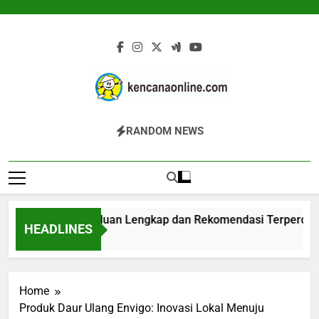
Skip
to
content
Kencana Online
Jasa Pengelolaan Sampah Kawasan
RANDOM NEWS
Digital
Komersial, Perumahan, Pertambangan,
Dan Industri
Biodigester: Panduan Lengkap dan Rekomendasi Terpercaya
HEADLINES
2 Jam Ago
Home
Produk Daur Ulang Envigo: Inovasi Lokal Menuju