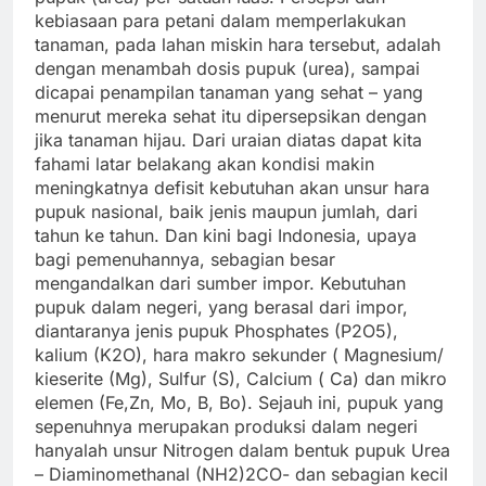
kebiasaan para petani dalam memperlakukan
tanaman, pada lahan miskin hara tersebut, adalah
dengan menambah dosis pupuk (urea), sampai
dicapai penampilan tanaman yang sehat – yang
menurut mereka sehat itu dipersepsikan dengan
jika tanaman hijau. Dari uraian diatas dapat kita
fahami latar belakang akan kondisi makin
meningkatnya defisit kebutuhan akan unsur hara
pupuk nasional, baik jenis maupun jumlah, dari
tahun ke tahun. Dan kini bagi Indonesia, upaya
bagi pemenuhannya, sebagian besar
mengandalkan dari sumber impor. Kebutuhan
pupuk dalam negeri, yang berasal dari impor,
diantaranya jenis pupuk Phosphates (P2O5),
kalium (K2O), hara makro sekunder ( Magnesium/
kieserite (Mg), Sulfur (S), Calcium ( Ca) dan mikro
elemen (Fe,Zn, Mo, B, Bo). Sejauh ini, pupuk yang
sepenuhnya merupakan produksi dalam negeri
hanyalah unsur Nitrogen dalam bentuk pupuk Urea
– Diaminomethanal (NH2)2CO- dan sebagian kecil