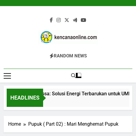
Skip
to
content
Kencana Online
Jasa Pengelolaan Sampah Kawasan
RANDOM NEWS
Digital
Komersial, Perumahan, Pertambangan,
Dan Industri
Gasifier Biomassa: Solusi Energi Terbarukan untuk UMKM d
HEADLINES
22 Jam Ago
Home
Pupuk ( Part 02) : Mari Menghemat Pupuk