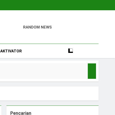
RANDOM NEWS
igital
Perumahan, Pertambangan, Dan Industri
AKTIVATOR
Pencarian