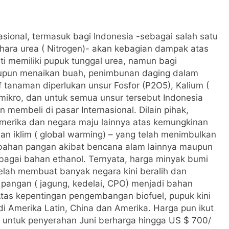
asional, termasuk bagi Indonesia -sebagai salah satu
 hara urea ( Nitrogen)- akan kebagian dampak atas
ti memiliki pupuk tunggal urea, namun bagi
pun menaikan buah, penimbunan daging dalam
tanaman diperlukan unsur Fosfor (P2O5), Kalium (
mikro, dan untuk semua unsur tersebut Indonesia
embeli di pasar Internasional. Dilain pihak,
merika dan negara maju lainnya atas kemungkinan
n iklim ( global warming) – yang telah menimbulkan
 bahan pangan akibat bencana alam lainnya maupun
agai bahan ethanol. Ternyata, harga minyak bumi
elah membuat banyak negara kini beralih dan
angan ( jagung, kedelai, CPO) menjadi bahan
Atas kepentingan pengembangan biofuel, pupuk kini
i Amerika Latin, China dan Amerika. Harga pun ikut
) untuk penyerahan Juni berharga hingga US $ 700/