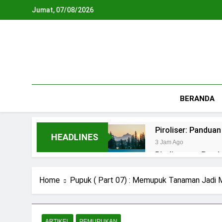
Skip
Jumat, 07/08/2026
to
content
BERANDA
Piroliser: Pandua
HEADLINES
3 Jam Ago
Biodigester: Pan
1 Hari Ago
Teknologi Biopho
Home
Pupuk ( Part 07) : Memupuk Tanaman Jadi
2 Hari Ago
REPLIKASI SIRKU
3 Hari Ago
ARTIKEL
PEMUPUKAN