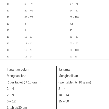
10
6 – 20
7,2 – 24
10
20 – 60
24 – 60
10
60 – 200
60 – 120
10
3
4,5
10
3
15
10
10 – 12
50 – 60
10
12 – 14
60 – 70
10
16 – 20
80 – 100
10
12 – 14
60 – 70
Tanaman belum
Tanaman
Menghasilkan
Menghasilkan
( per tablet @ 10 gram)
( per tablet @ 10 gram)
2 – 4
2 – 4
2 – 9
10 – 14
6 – 12
15 – 30
1 tablet/30 cm