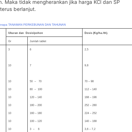
on. Maka tidak mengherankan jika harga KCl dan SP
terus berlanjut.
berapa TANAMAN PERKEBUNAN DAN TAHUNAN
Ukuran dan Dosis/pohon
Dosis
(Kg/ha./th).
Gr
Jumlah tablet
3
6
2,5
10
7
9,8
10
50 – 70
70 – 98
10
80 – 100
112 – 140
10
120 – 140
168 – 196
10
180 – 200
252 – 280
10
160 – 180
224 – 252
10
100 – 120
140 – 168
10
3 – 6
3,6 – 7,2