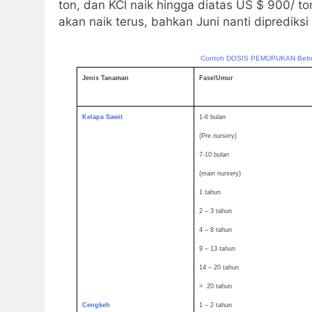
ton, dan KCl naik hingga diatas US $ 900/ t
akan naik terus, bahkan Juni nanti diprediksi 
Contoh DOSIS PEMUPUKAN Be
Jenis
Tanaman
Fase/Umur
Kelapa
Sawit
1-6 bulan
(Pre nursery)
7-10 bulan
(main nursery)
1 tahun
2 – 3 tahun
4 – 8 tahun
9 – 13 tahun
14 – 20 tahun
> 20 tahun
Cengkeh
1 – 2 tahun