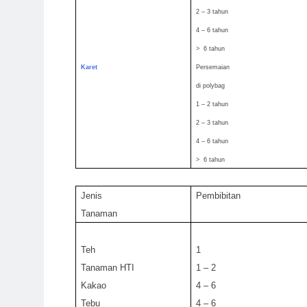
2 – 3 tahun
4 – 6 tahun
> 6 tahun
Karet
Persemaian
di polybag
1 – 2 tahun
2 – 3 tahun
4 – 6 tahun
> 6 tahun
Jenis
Pembibitan
Tanaman
Teh
1
Tanaman HTI
1 – 2
Kakao
4 – 6
Tebu
4 – 6