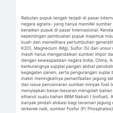
Rebutan pupuk tengah terjadi di pasar intern
negara agraris- yang hanya memiliki sumber
kenaikan pupuk di pasar Internasional. Kenda
kepentingan pembuatan pupuk majemuk mau
buah dan memelihara pertumbuhan generatif 
K2O), Magnecium (Mg), Sulfur (S) dan unsur 
masih harus mengandalkan sumber impor dan m
dengan kewaspadaan negara India, China, A
berkurangnya supplai pangan akibat perobaha
kegagalan panen, serta pengurangan suplai
makin meningkatnya pemanfaatan jagung seb
dan issue pencemaran sumber minyak fosil t
menyiapkan besar-besaran mengolah bahan p
ethanol suatu bahan BBM Nabati ( biofuel). 
banyak pindah alokasi bagi tanaman jagung d
terkerek naik, sumber Fosfor (P/ Phosphates