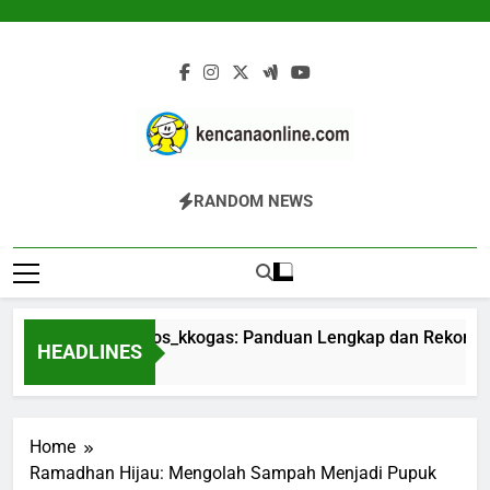
Skip
to
content
Kencana Online
Jasa Pengelolaan Sampah Kawasan
RANDOM NEWS
Digital
Komersial, Perumahan, Pertambangan,
Dan Industri
Teknologi Biophos_kkogas: Panduan Lengkap dan Rekomenda
HEADLINES
23 Jam Ago
Home
Ramadhan Hijau: Mengolah Sampah Menjadi Pupuk