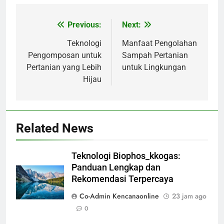
Previous:
Next:
Navigasi
pos
Teknologi
Manfaat Pengolahan
Pengomposan untuk
Sampah Pertanian
Pertanian yang Lebih
untuk Lingkungan
Hijau
Related News
Teknologi Biophos_kkogas:
Panduan Lengkap dan
Rekomendasi Terpercaya
Co-Admin Kencanaonline
23 jam ago
0