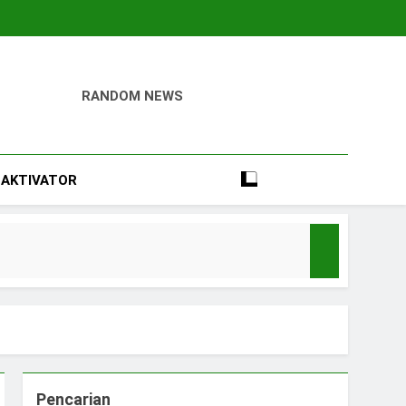
RANDOM NEWS
igital
Perumahan, Pertambangan, Dan Industri
AKTIVATOR
Pencarian