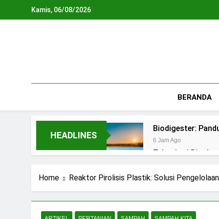
Skip
Kamis, 06/08/2026
to
content
BERANDA
Biodigester: Pan
HEADLINES
6 Jam Ago
Teknologi Biopho
1 Hari Ago
REPLIKASI SIRKU
Home
Reaktor Pirolisis Plastik: Solusi Pengelola
2 Hari Ago
Waste To Energy:
3 Hari Ago
ARTIKEL
PERTANIAN
SAMPAH
SAMPAH KITA