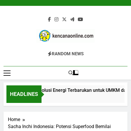
Skip
to
content
Kencana Online
Jasa Pengelolaan Sampah Kawasan
RANDOM NEWS
Digital
Komersial, Perumahan, Pertambangan,
Dan Industri
ier Biomassa: Solusi Energi Terbarukan untuk UMKM dan Indus
HEADLINES
 Ago
Home
Sacha Inchi Indonesia: Potensi Superfood Bernilai