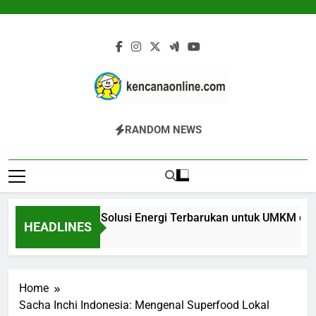
Skip
to
content
Kencana Online
Jasa Pengelolaan Sampah Kawasan
RANDOM NEWS
Digital
Komersial, Perumahan, Pertambangan,
Dan Industri
ifier Biomassa: Solusi Energi Terbarukan untuk UMKM dan Ind
HEADLINES
am Ago
Home
Sacha Inchi Indonesia: Mengenal Superfood Lokal