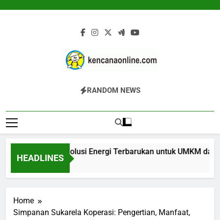
Skip
to
content
Kencana Online
Jasa Pengelolaan Sampah Kawasan
RANDOM NEWS
Digital
Komersial, Perumahan, Pertambangan,
Dan Industri
fier Biomassa: Solusi Energi Terbarukan untuk UMKM dan Indus
HEADLINES
 Ago
Home
Simpanan Sukarela Koperasi: Pengertian, Manfaat,