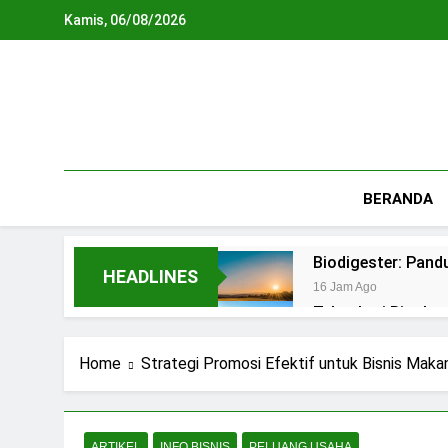
Skip
Kamis, 06/08/2026
to
content
BERANDA
Biodigester: Pan
HEADLINES
16 Jam Ago
Teknologi Biopho
2 Hari Ago
REPLIKASI SIRKU
Home
Strategi Promosi Efektif untuk Bisnis Mak
2 Hari Ago
Waste To Energy:
4 Hari Ago
ARTIKEL
INFO BISNIS
PELUANG USAHA