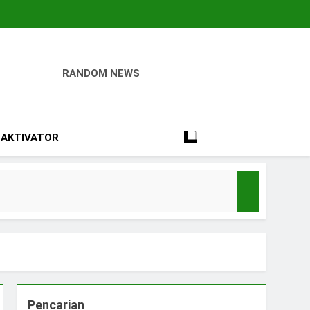
RANDOM NEWS
igital
Perumahan, Pertambangan, Dan Industri
AKTIVATOR
Pencarian