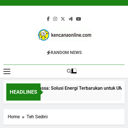
Skip
to
content
Kencana Online
Jasa Pengelolaan Sampah Kawasan
RANDOM NEWS
Digital
Komersial, Perumahan, Pertambangan,
Dan Industri
Gasifier Biomassa: Solusi Energi Terbarukan untuk UMKM 
HEADLINES
20 Jam Ago
Home
Teh Sedini