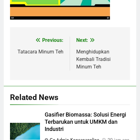
Previous:
Next:
Navigasi
pos
Tatacara Minum Teh
Menghidupkan
Kembali Tradisi
Minum Teh
Related News
Gasifier Biomassa: Solusi Energi
Terbarukan untuk UMKM dan
Industri
Co-Admin Kencanaonline
20 jam ago