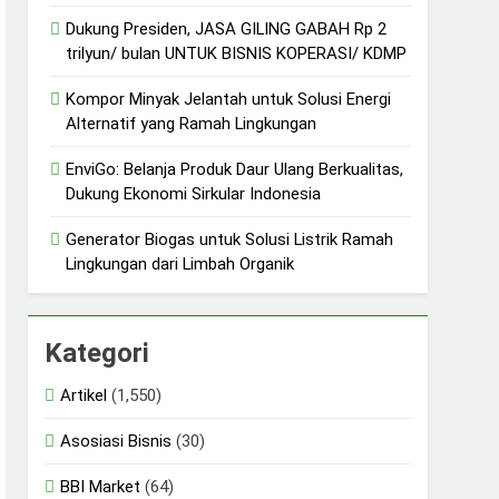
Dukung Presiden, JASA GILING GABAH Rp 2
trilyun/ bulan UNTUK BISNIS KOPERASI/ KDMP
Kompor Minyak Jelantah untuk Solusi Energi
Alternatif yang Ramah Lingkungan
EnviGo: Belanja Produk Daur Ulang Berkualitas,
Dukung Ekonomi Sirkular Indonesia
Generator Biogas untuk Solusi Listrik Ramah
Lingkungan dari Limbah Organik
Kategori
Artikel
(1,550)
Asosiasi Bisnis
(30)
BBI Market
(64)