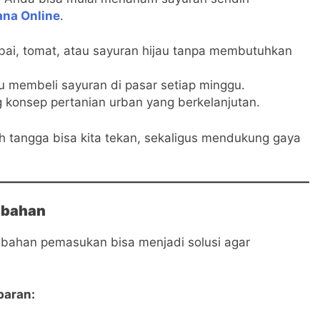
ana Online
.
i, tomat, atau sayuran hijau tanpa membutuhkan
u membeli sayuran di pasar setiap minggu.
konsep pertanian urban yang berkelanjutan.
 tangga bisa kita tekan, sekaligus mendukung gaya
mbahan
bahan pemasukan bisa menjadi solusi agar
baran: