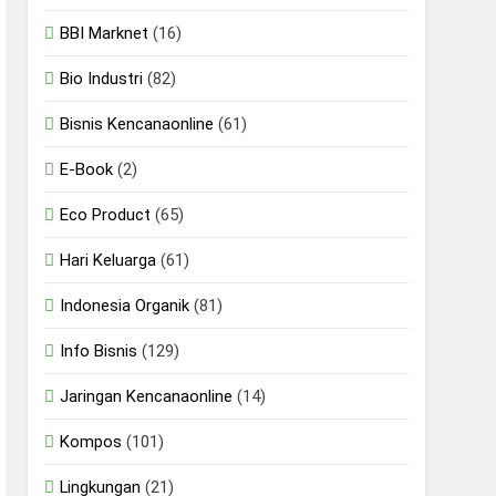
BBI Marknet
(16)
Bio Industri
(82)
Bisnis Kencanaonline
(61)
E-Book
(2)
Eco Product
(65)
Hari Keluarga
(61)
Indonesia Organik
(81)
Info Bisnis
(129)
Jaringan Kencanaonline
(14)
Kompos
(101)
Lingkungan
(21)