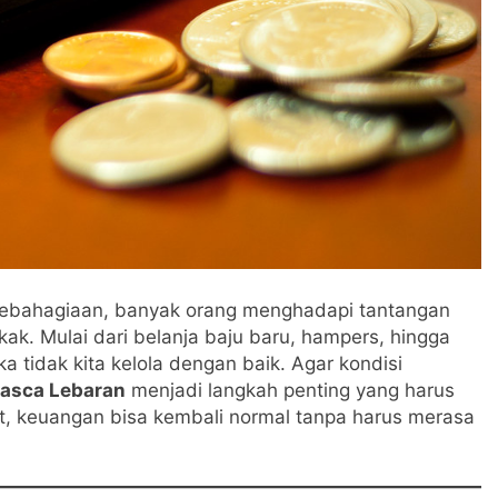
ebahagiaan, banyak orang menghadapi tantangan
k. Mulai dari belanja baju baru, hampers, hingga
 tidak kita kelola dengan baik. Agar kondisi
asca Lebaran
menjadi langkah penting yang harus
t, keuangan bisa kembali normal tanpa harus merasa