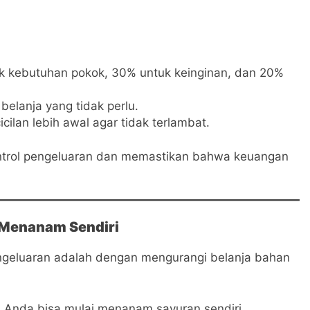
k kebutuhan pokok, 30% untuk keinginan, dan 20%
belanja yang tidak perlu.
cilan lebih awal agar tidak terlambat.
trol pengeluaran dan memastikan bahwa keuangan
 Menanam Sendiri
engeluaran adalah dengan mengurangi belanja bahan
ah, Anda bisa mulai menanam sayuran sendiri