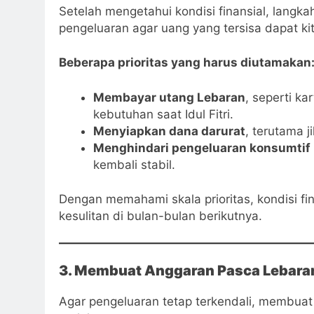
Setelah mengetahui kondisi finansial, langka
pengeluaran agar uang yang tersisa dapat ki
Beberapa prioritas yang harus diutamakan
Membayar utang Lebaran
, seperti ka
kebutuhan saat Idul Fitri.
Menyiapkan dana darurat
, terutama 
Menghindari pengeluaran konsumtif
kembali stabil.
Dengan memahami skala prioritas, kondisi fin
kesulitan di bulan-bulan berikutnya.
3. Membuat Anggaran Pasca Lebara
Agar pengeluaran tetap terkendali, membua