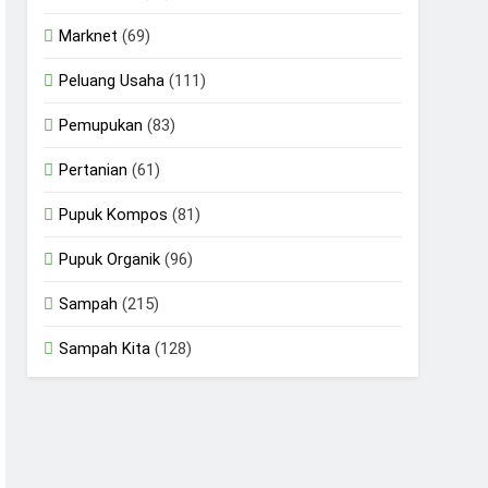
Marknet
(69)
Peluang Usaha
(111)
Pemupukan
(83)
Pertanian
(61)
Pupuk Kompos
(81)
Pupuk Organik
(96)
Sampah
(215)
Sampah Kita
(128)