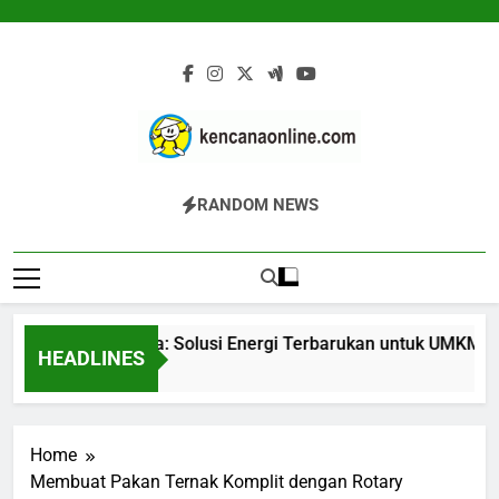
Skip
to
content
Kencana Online
Jasa Pengelolaan Sampah Kawasan
RANDOM NEWS
Digital
Komersial, Perumahan, Pertambangan,
Dan Industri
Gasifier Biomassa: Solusi Energi Terbarukan untuk UMKM dan I
HEADLINES
11 Jam Ago
Home
Membuat Pakan Ternak Komplit dengan Rotary