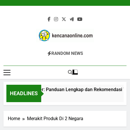
Skip
to
content
Kencana Online
Jasa Pengelolaan Sampah Kawasan
RANDOM NEWS
Digital
Komersial, Perumahan, Pertambangan,
Dan Industri
Mesin Komposter: Panduan Lengkap dan Rekomendasi Terpe
HEADLINES
50 Menit Ago
Home
Merakit Produk Di 2 Negara