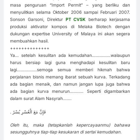
masa penguruan “Import Permit” – yang berliku dan
menyulitkan selama Oktober 2006 sampai Februari 2007.
Sonson Garsoni, Direktur
PT CVSK
berharap kerjasama
produksi aktivator kompos di Melaka Biotech dengan
dukungan expertise University of Malaya ini akan segera
membuahkan hasil.
++++++++++++++
Ya… setelah kesulitan ada kemudahan……………walaupun
harus bersiap lagi guna menghadapi kesulitan baru
lagi…………….semoga semua memberi hikmah bahwa
perjalanan bisnis memang ibarat sebuah kurva. Terkadang
ada bagian menaik, dan namun jangan lupa juga bahwa
ada bagian kurva menurun……….. Seperti digambarkan
dalam surat Alam Nasyrah…….
. فَإِنَّ مَعَ الْعُسْرِ يُسْرً
Oleh itu, maka (tetapkanlah kepercayaanmu) bahawa
sesungguhnya tiap-tiap kesukaran di sertai kemudahan.