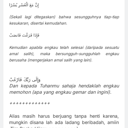
إِنَّ مَعَ الْعُسْرِ يُسْرًا
(Sekali lagi ditegaskan) bahwa sesungguhnya tiap-tiap
kesukaran, disertai kemudahan.
فَإِذَا فَرَغْتَ فَانصَبْ
Kemudian apabila engkau telah selesai (daripada sesuatu
amal salih), maka bersungguh-sungguhlah engkau
berusaha (mengerjakan amal salih yang lain).
وَإِلَى رَبِّكَ فَارْغَبْ
Dan kepada Tuhanmu sahaja hendaklah engkau
memohon (apa yang engkau gemar dan ingini).
+++++++++++++
Alias masih harus berjuang tanpa henti karena,
mungkin disana lah ada ladang beribadah, amiin