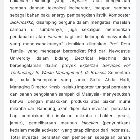
bukanlah teknologi yang
“opposite”
atas pengelolaan
sampah dengan teknologi incinerator, maupun sampah
sebagai bahan baku energy pembangkitan listrik. Komposter
BioPhoskko
, disamping berguna dalam mengatasi masalah
sampah di sumbernya, juga sekaligus memberikan
pendapatan atau
income
bagi unit kelompok masyarakat
yang mengusahakannya” demikian dikatakan Prof Rom
Tamjis- yang mendapat berpredikat Phd dari Newcastle
Univercity dalam bidang Electrical Machine dan
berpengalaman dalam proyek
Expertise Services For
Technology In Waste Management, di Brussel
. Sementara
itu, pada kesempatan yang sama, Saiful Abdul Hadi,
Managing Director Kmsb -selaku importer tunggal peralatan
dan bahan pengolahan sampah di Malaysia- menyebutkan
bahwa, dengan melakukan produksi atas biakan murni
mikroba dari Bandung, akan diperlukan investasi peralatan
bagi pembiakan ibu inokulan mikroba ( bakteri, yeast,
jamur), pemeliharaan maupun
injection
(penyuntikan)
kedalam media activator -yang tetap diimpor dari Indonesia.
Total investasi peralatan dan pembelian sebagaian bahan