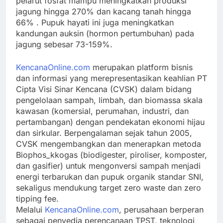
pelarut fosfat mampu meningkatkan produksi
jagung hingga 270% dan kacang tanah hingga
66%
. Pupuk hayati ini juga meningkatkan
kandungan auksin (hormon pertumbuhan) pada
jagung sebesar 73-159%.
KencanaOnline.com
merupakan platform bisnis
dan informasi yang merepresentasikan keahlian PT
Cipta Visi Sinar Kencana (CVSK) dalam bidang
pengelolaan sampah, limbah, dan biomassa skala
kawasan (komersial, perumahan, industri, dan
pertambangan) dengan pendekatan ekonomi hijau
dan sirkular. Berpengalaman sejak tahun 2005,
CVSK mengembangkan dan menerapkan metoda
Biophos_kkogas (biodigester, piroliser, komposter,
dan gasifier) untuk mengonversi sampah menjadi
energi terbarukan dan pupuk organik standar SNI,
sekaligus mendukung target zero waste dan zero
tipping fee.
Melalui
KencanaOnline.com
, perusahaan berperan
sebagai penyedia perencanaan TPST, teknologi