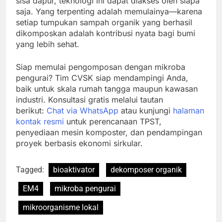
sisa dapur, teknologi ini dapat diakses oleh siapa
saja. Yang terpenting adalah memulainya—karena
setiap tumpukan sampah organik yang berhasil
dikomposkan adalah kontribusi nyata bagi bumi
yang lebih sehat.
Siap memulai pengomposan dengan mikroba
pengurai? Tim CVSK siap mendampingi Anda,
baik untuk skala rumah tangga maupun kawasan
industri. Konsultasi gratis melalui tautan
berikut:
Chat via WhatsApp
atau kunjungi
halaman
kontak resmi
untuk perencanaan TPST,
penyediaan mesin komposter, dan pendampingan
proyek berbasis ekonomi sirkular.
Tagged:
bioaktivator
dekomposer organik
EM4
mikroba pengurai
mikroorganisme lokal