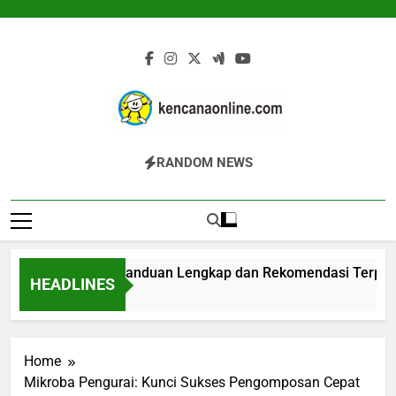
Skip
to
content
Kencana Online
Jasa Pengelolaan Sampah Kawasan
RANDOM NEWS
Digital
Komersial, Perumahan, Pertambangan,
Dan Industri
n Komposter: Panduan Lengkap dan Rekomendasi Terpercaya
HEADLINES
 Ago
Home
Mikroba Pengurai: Kunci Sukses Pengomposan Cepat