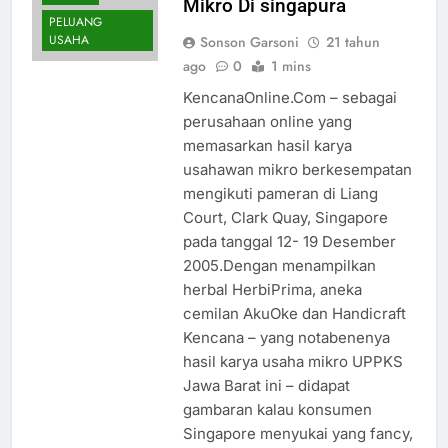
Mikro Di singapura
PELUANG
USAHA
Sonson Garsoni
21 tahun
ago
0
1 mins
KencanaOnline.Com – sebagai
perusahaan online yang
memasarkan hasil karya
usahawan mikro berkesempatan
mengikuti pameran di Liang
Court, Clark Quay, Singapore
pada tanggal 12- 19 Desember
2005.Dengan menampilkan
herbal HerbiPrima, aneka
cemilan AkuOke dan Handicraft
Kencana – yang notabenenya
hasil karya usaha mikro UPPKS
Jawa Barat ini – didapat
gambaran kalau konsumen
Singapore menyukai yang fancy,