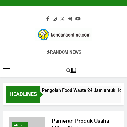
Skip
to
content
Kencana Online
Jasa Pengelolaan Sampah Kawasan
RANDOM NEWS
Digital
Komersial, Perumahan, Pertambangan,
Dan Industri
ARK 200K: Mesin Pengolah Food Waste 24 Jam untuk Hotel, 
HEADLINES
13 Jam Ago
Pameran Produk Usaha
ARTIKEL