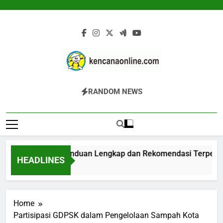
Skip
to
content
Kencana Online
Jasa Pengelolaan Sampah Kawasan
RANDOM NEWS
Digital
Komersial, Perumahan, Pertambangan,
Dan Industri
Biodigester: Panduan Lengkap dan Rekomendasi Terpercay
HEADLINES
10 Jam Ago
Home
Partisipasi GDPSK dalam Pengelolaan Sampah Kota