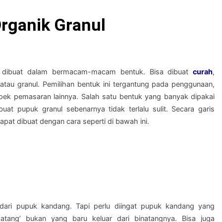
h Terpadu: Panduan Lengkap dan Rekomendasi Terpercaya
rganik Granul
ah Terpadu: Panduan Lengkap dan Rekomendasi Terpercaya
ustri untuk Pengelolaan Kawasan Industri yang Efisien dan B
a dibuat dalam bermacam-macam bentuk. Bisa dibuat
curah
,
ngan Indonesia untuk Mewujudkan Masa Depan yang Berkelan
t, atau granul. Pemilihan bentuk ini tergantung pada penggunaan,
pek pemasaran lainnya. Salah satu bentuk yang banyak dipakai
 JASA GILING GABAH Rp 2 trilyun/ bulan UNTUK BISNIS KOP
uat pupuk granul sebenarnya tidak terlalu sulit. Secara garis
apat dibuat dengan cara seperti di bawah ini.
antah untuk Solusi Energi Alternatif yang Ramah Lingkunga
dari pupuk kandang. Tapi perlu diingat pupuk kandang yang
ang’ bukan yang baru keluar dari binatangnya. Bisa juga