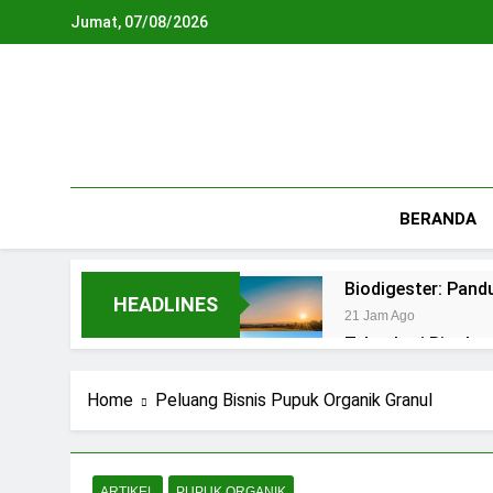
Skip
Jumat, 07/08/2026
to
content
BERANDA
Biodigester: Pan
HEADLINES
21 Jam Ago
Teknologi Biopho
2 Hari Ago
REPLIKASI SIRKU
Home
Peluang Bisnis Pupuk Organik Granul
3 Hari Ago
Waste To Energy:
4 Hari Ago
ARTIKEL
PUPUK ORGANIK