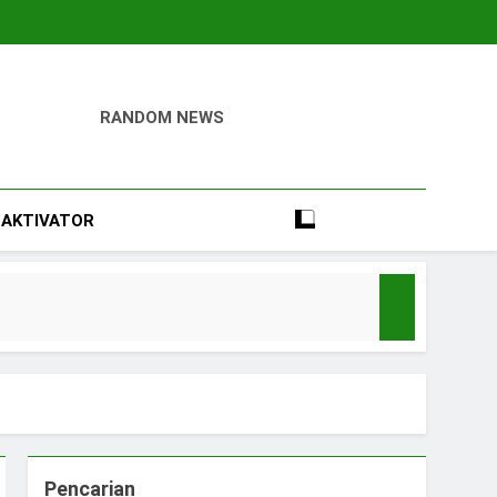
RANDOM NEWS
igital
Perumahan, Pertambangan, Dan Industri
AKTIVATOR
Pencarian