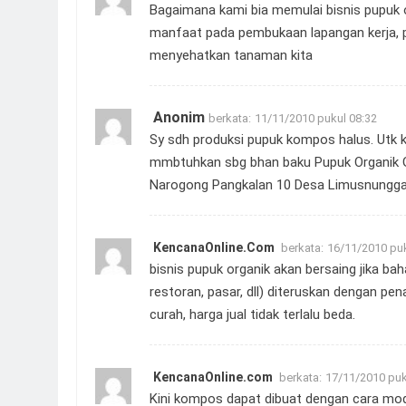
Bagaimana kami bia memulai bisnis pupuk 
manfaat pada pembukaan lapangan kerja,
menyehatkan tanaman kita
Anonim
berkata:
11/11/2010 pukul 08:32
Sy sdh produksi pupuk kompos halus. Utk k
mmbtuhkan sbg bhan baku Pupuk Organik Gra
Narogong Pangkalan 10 Desa Limusnunggal 
KencanaOnline.Com
berkata:
16/11/2010 puk
bisnis pupuk organik akan bersaing jika bah
restoran, pasar, dll) diteruskan dengan pe
curah, harga jual tidak terlalu beda.
KencanaOnline.com
berkata:
17/11/2010 puk
Kini kompos dapat dibuat dengan cara mode