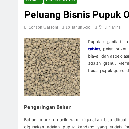
Pengolahan Limba
Peluang Bisnis Pupuk O
5 Hari Ago
Pengelolaan Samp
6 Hari Ago
9
Sonson Garsoni
18 Tahun Ago
4 Mins
Solusi Sampah Ind
1 Minggu Ago
Pupuk organik bis
Teknologi Lingku
tablet
, pelet, brike
1 Minggu Ago
biaya, dan aspek-as
Dukung Presiden,
adalah granul. Memb
1 Minggu Ago
besar pupuk granul d
Kompor Minyak Jel
1 Minggu Ago
Pengeringan Bahan
Bahan pupuk organik yang digunakan bisa dibuat 
digunakan adalah pupuk kandang yang sudah ‘mat