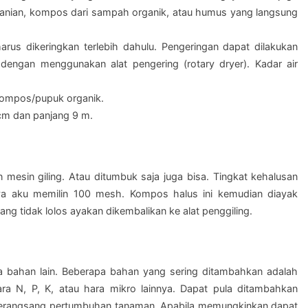
rtanian, kompos dari sampah organik, atau humus yang langsung
rus dikeringkan terlebih dahulu. Pengeringan dapat dilakukan
dengan menggunakan alat pengering (rotary dryer). Kadar air
kompos/pupuk organik.
 cm dan panjang 9 m.
mesin giling. Atau ditumbuk saja juga bisa. Tingkat kehalusan
a aku memilin 100 mesh. Kompos halus ini kemudian diayak
g tidak lolos ayakan dikembalikan ke alat penggiling.
a bahan lain. Beberapa bahan yang sering ditambahkan adalah
a N, P, K, atau hara mikro lainnya. Dapat pula ditambahkan
perangsang pertumbuhan tanaman. Apabila memungkinkan dapat