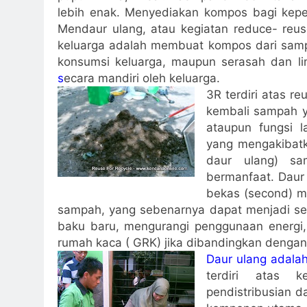
lebih enak. Menyediakan kompos bagi kepe
Mendaur ulang, atau kegiatan reduce- reus
keluarga adalah membuat kompos dari samp
konsumsi keluarga, maupun serasah dan li
s
ecara mandiri oleh keluarga.
3R terdiri atas r
kembali sampah y
ataupun fungsi l
yang mengakibatk
daur ulang) s
bermanfaat. Daur
bekas (second) m
sampah, yang sebenarnya dapat menjadi s
baku baru, mengurangi penggunaan energi, 
rumah kaca ( GRK) jika dibandingkan denga
Daur ulang adala
terdiri atas k
pendistribusian 