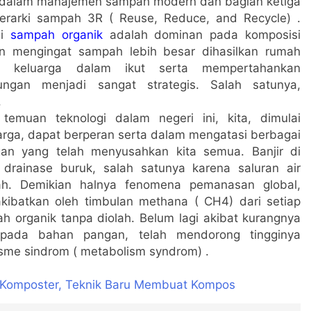
dalam manajemen sampah modern dan bagian ketiga
erarki sampah 3R ( Reuse, Reduce, and Recycle) .
si
sampah organik
adalah dominan pada komposisi
n mengingat sampah lebih besar dihasilkan rumah
n keluarga dalam ikut serta mempertahankan
gkungan menjadi sangat strategis. Salah satunya,
.
emuan teknologi dalam negeri ini, kita, dimulai
arga, dapat berperan serta dalam mengatasi berbagai
gan yang telah menyusahkan kita semua. Banjir di
 drainase buruk, salah satunya karena saluran air
h. Demikian halnya fenomena pemanasan global,
akibatkan oleh timbulan methana ( CH4) dari setiap
h organik tanpa diolah. Belum lagi akibat kurangnya
 pada bahan pangan, telah mendorong tingginya
sme sindrom ( metabolism syndrom) .
n Komposter, Teknik Baru Membuat Kompos