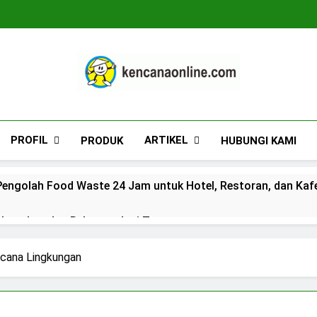
Kencana Online D
Jasa Pengelolaan Sampah Kawasan Komersial, 
PROFIL
ARTIKEL
PRODUK
HUBUNGI KAMI
engolah Food Waste 24 Jam untuk Hotel, Restoran, dan Kaf
n Lengkap dan Rekomendasi Terpercaya
duan Lengkap dan Rekomendasi Terpercaya
ncana Lingkungan
s_kkogas: Panduan Lengkap dan Rekomendasi Terpercaya