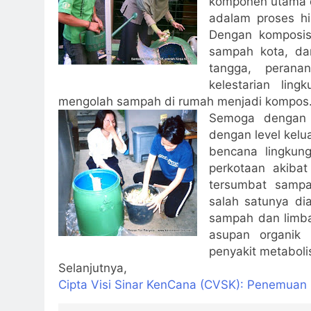
komponen utama 
adalam proses hi
Dengan komposi
sampah kota, da
tangga, perana
kelestarian lin
mengolah sampah di rumah menjadi kompos
Semoga dengan t
dengan level kelu
bencana lingkun
perkotaan akibat
tersumbat sampa
salah satunya di
sampah dan limba
asupan organik
penyakit metaboli
Selanjutnya,
Cipta Visi Sinar KenCana (CVSK): Penemua