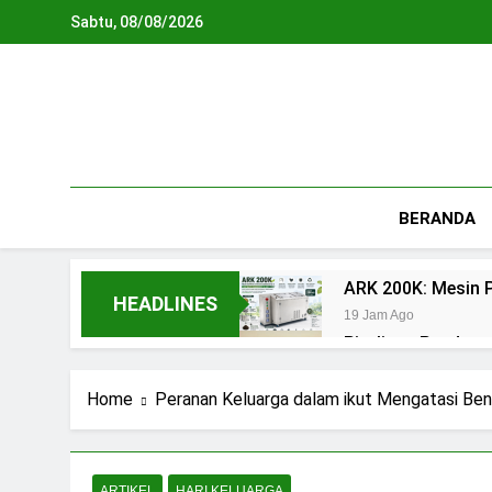
Skip
Sabtu, 08/08/2026
to
content
BERANDA
ARK 200K: Mesin P
HEADLINES
19 Jam Ago
Piroliser: Pandua
23 Jam Ago
Biodigester: Pan
Home
Peranan Keluarga dalam ikut Mengatasi Be
2 Hari Ago
Teknologi Biopho
3 Hari Ago
ARTIKEL
HARI KELUARGA