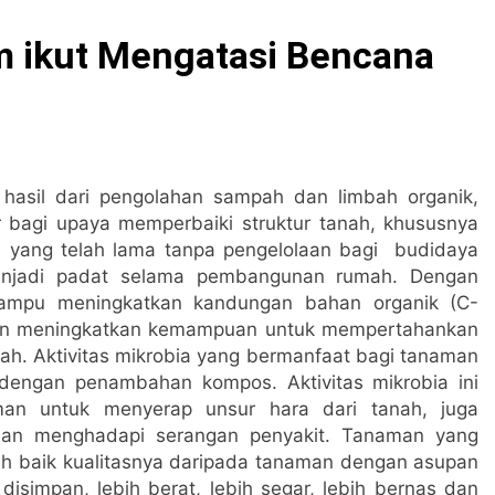
LAR EKONOMI DARI TPST PUSAT AGRIBISNIS
m ikut Mengatasi Bencana
 Panduan Lengkap dan Rekomendasi Terpercaya
h Terpadu: Panduan Lengkap dan Rekomendasi Terpercaya
ah Terpadu: Panduan Lengkap dan Rekomendasi Terpercaya
hasil dari pengolahan sampah dan limbah organik,
 bagi upaya memperbaiki struktur tanah, khususnya
ustri untuk Pengelolaan Kawasan Industri yang Efisien dan B
 yang telah lama tanpa pengelolaan bagi budidaya
njadi padat selama pembangunan rumah. Dengan
ngan Indonesia untuk Mewujudkan Masa Depan yang Berkelan
ampu meningkatkan kandungan bahan organik (C-
kan meningkatkan kemampuan untuk mempertahankan
ah. Aktivitas mikrobia yang bermanfaat bagi tanaman
dengan penambahan kompos. Aktivitas mikrobia ini
an untuk menyerap unsur hara dari tanah, juga
an menghadapi serangan penyakit. Tanaman yang
h baik kualitasnya daripada tanaman dengan asupan
 disimpan, lebih berat, lebih segar, lebih bernas dan