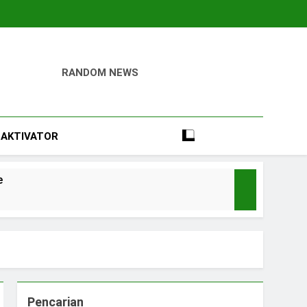
RANDOM NEWS
igital
Perumahan, Pertambangan, Dan Industri
AKTIVATOR
e
Pencarian