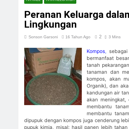
REPLIKASI SIRKU
Peranan Keluarga dala
4 Hari Ago
Waste To Energy:
Lingkungan
5 Hari Ago
Pengolahan Limba
2
Sonson Garsoni
16 Tahun Ago
3 Mins
6 Hari Ago
Pengelolaan Samp
Kompos
,
sebagai 
7 Hari Ago
bermanfaat besar
Solusi Sampah Ind
tanah pekarangan
1 Minggu Ago
tanaman dan me
Teknologi Lingku
kompos, akan m
1 Minggu Ago
Organik), dan a
kandungan air tan
akan meningkat, 
membantu tanam
membantu tanam
dipupuk dengan kompos juga cenderung lebi
pupuk kimia, misal: hasil panen lebih tahan