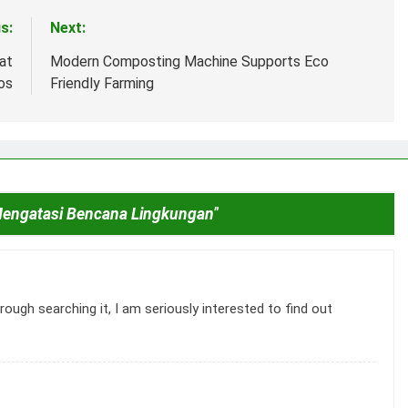
s:
Next:
at
Modern Composting Machine Supports Eco
os
Friendly Farming
Mengatasi Bencana Lingkungan
”
ough searching it, I am seriously interested to find out