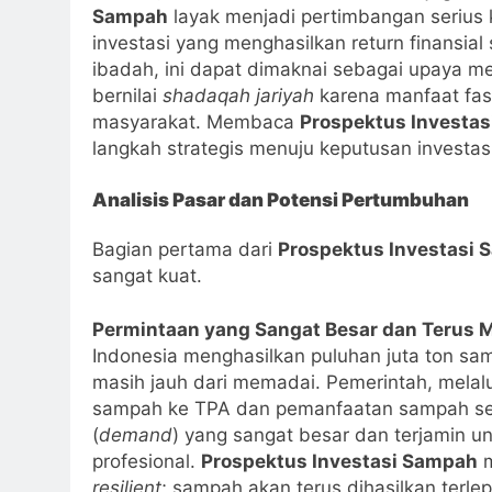
Sampah
layak menjadi pertimbangan seriu
investasi yang menghasilkan return finansia
ibadah, ini dapat dimaknai sebagai upaya m
bernilai
shadaqah jariyah
karena manfaat fas
masyarakat. Membaca
Prospektus Investa
langkah strategis menuju keputusan investas
Analisis Pasar dan Potensi Pertumbuhan
Bagian pertama dari
Prospektus Investasi
sangat kuat.
Permintaan yang Sangat Besar dan Terus 
Indonesia menghasilkan puluhan juta ton sa
masih jauh dari memadai. Pemerintah, melal
sampah ke TPA dan pemanfaatan sampah seb
(
demand
) yang sangat besar dan terjamin 
profesional.
Prospektus Investasi Sampah
m
resilient
; sampah akan terus dihasilkan terlep