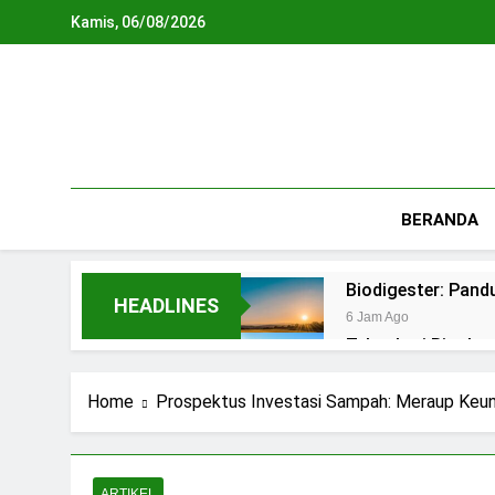
Skip
Kamis, 06/08/2026
to
content
BERANDA
Biodigester: Pan
HEADLINES
6 Jam Ago
Teknologi Biopho
1 Hari Ago
REPLIKASI SIRKU
Home
Prospektus Investasi Sampah: Meraup Keunt
2 Hari Ago
Waste To Energy:
3 Hari Ago
ARTIKEL