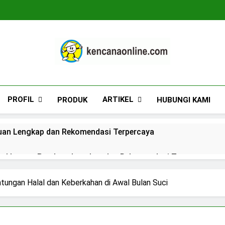
Kencana Online D
Jasa Pengelolaan Sampah Kawasan Komersial, 
PROFIL
ARTIKEL
PRODUK
HUBUNGI KAMI
duan Lengkap dan Rekomendasi Terpercaya
s_kkogas: Panduan Lengkap dan Rekomendasi Terpercaya
LAR EKONOMI DARI TPST PUSAT AGRIBISNIS
ungan Halal dan Keberkahan di Awal Bulan Suci
 Panduan Lengkap dan Rekomendasi Terpercaya