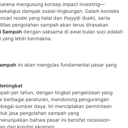
s karena mengusung konsep
impact investing
—
l sekaligus dampak sosial-lingkungan. Dalam konteks
encari rezeki yang
halal
dan
thayyib
(baik), serta
ilitas pengolahan sampah akan terus dirasakan
si Sampah
dengan saksama di awal bulan suci adalah
i yang lebih bermakna.
 Sampah
ini akan mengulas fundamental pasar yang
Meningkat
mpah per tahun, dengan tingkat pengelolaan yang
ui berbagai peraturan, mendorong pengurangan
agai sumber daya. Ini menciptakan permintaan
untuk jasa pengolahan sampah yang
enunjukkan bahwa pasar ini bersifat
recession-
as dari kondisi ekonomi.