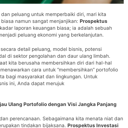
an peluang untuk memperbaiki diri, mari kita
k biasa namun sangat menjanjikan:
Prospektus
ekadar laporan keuangan biasa; ia adalah sebuah
menjadi peluang ekonomi yang berkelanjutan.
ecara detail peluang, model bisnis, potensi
al di sektor pengolahan dan daur ulang limbah.
t kita berusaha membersihkan diri dari hal-hal
menawarkan cara untuk “membersihkan” portofolio
ata bagi masyarakat dan lingkungan. Untuk
nis ini, Anda dapat merujuk
u Ulang Portofolio dengan Visi Jangka Panjang
an perencanaan. Sebagaimana kita menata niat dan
erupakan tindakan bijaksana.
Prospektus Investasi