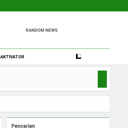
RANDOM NEWS
igital
Perumahan, Pertambangan, Dan Industri
AKTIVATOR
Pencarian