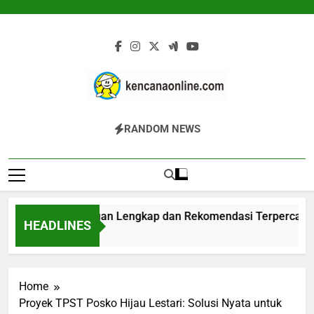
Skip
to
content
Kencana Online
Jasa Pengelolaan Sampah Kawasan
RANDOM NEWS
Digital
Komersial, Perumahan, Pertambangan,
Dan Industri
odigester: Panduan Lengkap dan Rekomendasi Terpercaya
HEADLINES
 Jam Ago
Home
Proyek TPST Posko Hijau Lestari: Solusi Nyata untuk