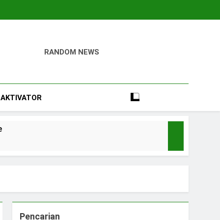
RANDOM NEWS
igital
Perumahan, Pertambangan, Dan Industri
AKTIVATOR
e
Pencarian