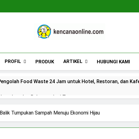
Kencana Online D
Jasa Pengelolaan Sampah Kawasan Komersial, 
PROFIL
ARTIKEL
PRODUK
HUBUNGI KAMI
engolah Food Waste 24 Jam untuk Hotel, Restoran, dan Kaf
n Lengkap dan Rekomendasi Terpercaya
duan Lengkap dan Rekomendasi Terpercaya
i Balik Tumpukan Sampah Menuju Ekonomi Hijau
s_kkogas: Panduan Lengkap dan Rekomendasi Terpercaya