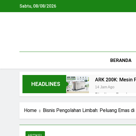
Skip
Sabtu, 08/08/2026
to
content
BERANDA
ARK 200K: Mesin P
HEADLINES
14 Jam Ago
Piroliser: Pandua
18 Jam Ago
Biodigester: Pan
Home
Bisnis Pengolahan Limbah: Peluang Emas d
2 Hari Ago
Teknologi Biopho
3 Hari Ago
ARTIKEL