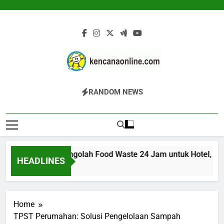
Skip
to
content
Kencana Online
Jasa Pengelolaan Sampah Kawasan
RANDOM NEWS
Digital
Komersial, Perumahan, Pertambangan,
Dan Industri
00K: Mesin Pengolah Food Waste 24 Jam untuk Hotel, Restora
HEADLINES
Ago
Home
TPST Perumahan: Solusi Pengelolaan Sampah