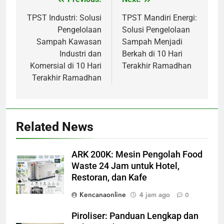
Navigasi
pos
TPST Industri: Solusi
TPST Mandiri Energi:
Pengelolaan
Solusi Pengelolaan
Sampah Kawasan
Sampah Menjadi
Industri dan
Berkah di 10 Hari
Komersial di 10 Hari
Terakhir Ramadhan
Terakhir Ramadhan
Related News
ARK 200K: Mesin Pengolah Food
Waste 24 Jam untuk Hotel,
Restoran, dan Kafe
Kencanaonline
4 jam ago
0
Piroliser: Panduan Lengkap dan