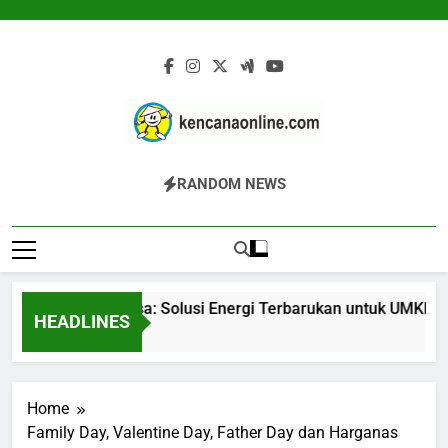
Skip
to
content
Kencana Online
Jasa Pengelolaan Sampah Kawasan
RANDOM NEWS
Digital
Komersial, Perumahan, Pertambangan,
Dan Industri
Gasifier Biomassa: Solusi Energi Terbarukan untuk UMKM dan
HEADLINES
13 Jam Ago
Home
Family Day, Valentine Day, Father Day dan Harganas