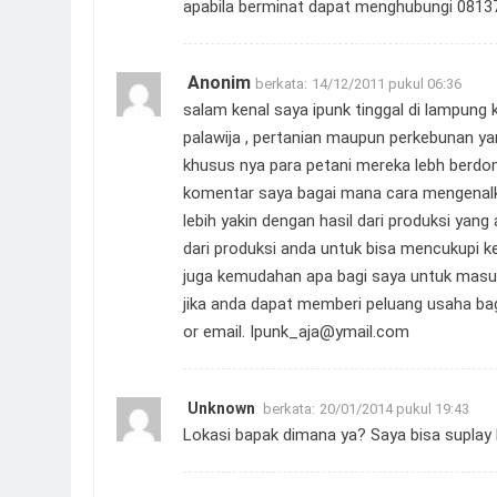
apabila berminat dapat menghubungi 081
Anonim
berkata:
14/12/2011 pukul 06:36
salam kenal saya ipunk tinggal di lampung k
palawija , pertanian maupun perkebunan 
khusus nya para petani mereka lebh berd
komentar saya bagai mana cara mengenalk
lebih yakin dengan hasil dari produksi yan
dari produksi anda untuk bisa mencukupi k
juga kemudahan apa bagi saya untuk masuk
jika anda dapat memberi peluang usaha ba
or email.
Ipunk_aja@ymail.com
Unknown
berkata:
20/01/2014 pukul 19:43
Lokasi bapak dimana ya? Saya bisa suplay 