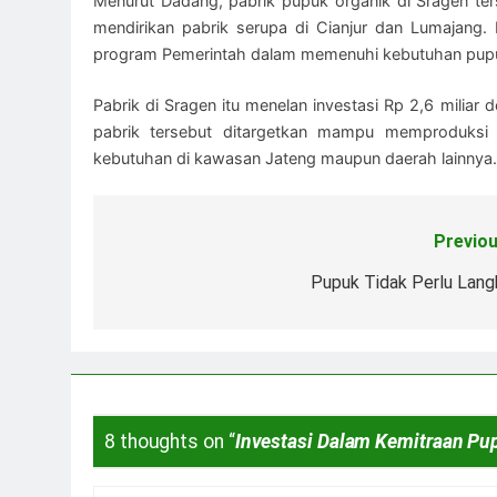
Menurut Dadang, pabrik pupuk organik di Sragen ter
mendirikan pabrik serupa di Cianjur dan Lumajang.
program Pemerintah dalam memenuhi kebutuhan pupu
Pabrik di Sragen itu menelan investasi Rp 2,6 miliar 
pabrik tersebut ditargetkan mampu memproduksi
kebutuhan di kawasan Jateng maupun daerah lainnya.
Previou
Navigasi
pos
Pupuk Tidak Perlu Lang
8 thoughts on “
Investasi Dalam Kemitraan Pu