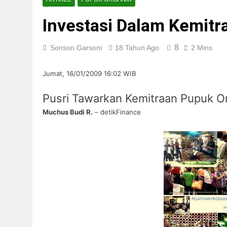
Teknologi Biopho
Investasi Dalam Kemitr
4 Hari Ago
REPLIKASI SIRKU
4 Hari Ago
8
Sonson Garsoni
18 Tahun Ago
2 Mins
Waste To Energy:
6 Hari Ago
Jumat, 16/01/2009 16:02 WIB
Pengolahan Limba
Pusri Tawarkan Kemitraan Pupuk O
7 Hari Ago
Pengelolaan Samp
Muchus Budi R.
– detikFinance
1 Minggu Ago
Solusi Sampah Ind
1 Minggu Ago