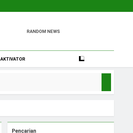
RANDOM NEWS
igital
Perumahan, Pertambangan, Dan Industri
AKTIVATOR
e
Pencarian