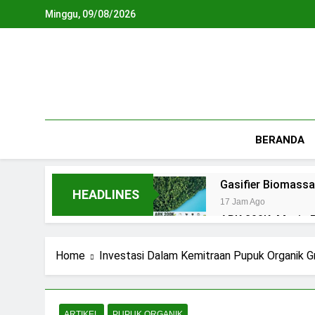
Skip
Minggu, 09/08/2026
to
content
BERANDA
Gasifier Biomassa
HEADLINES
17 Jam Ago
ARK 200K: Mesin P
2 Hari Ago
Piroliser: Pandua
Home
Investasi Dalam Kemitraan Pupuk Organik G
2 Hari Ago
Biodigester: Pan
3 Hari Ago
ARTIKEL
PUPUK ORGANIK