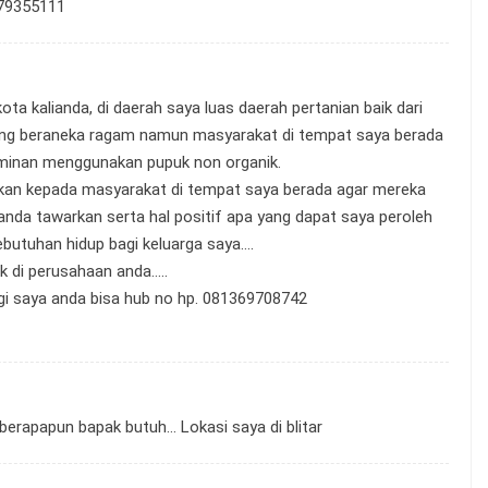
379355111
ota kalianda, di daerah saya luas daerah pertanian baik dari
yang beraneka ragam namun masyarakat di tempat saya berada
ominan menggunakan pupuk non organik.
an kepada masyarakat di tempat saya berada agar mereka
g anda tawarkan serta hal positif apa yang dapat saya peroleh
ebutuhan hidup bagi keluarga saya….
 di perusahaan anda…..
gi saya anda bisa hub no hp. 081369708742
berapapun bapak butuh… Lokasi saya di blitar