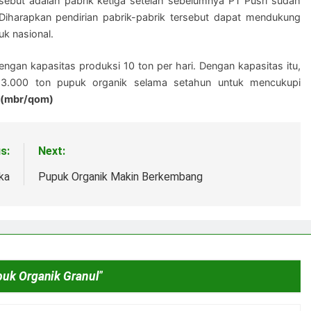
sebut adalah pabrik ketiga setelah sebelumnya PT Pusri sudah
 Diharapkan pendirian pabrik-pabrik tersebut dapat mendukung
k nasional.
dengan kapasitas produksi 10 ton per hari. Dengan kapasitas itu,
 3.000 ton pupuk organik selama setahun untuk mencukupi
(mbr/qom)
s:
Next:
ka
Pupuk Organik Makin Berkembang
puk Organik Granul
”