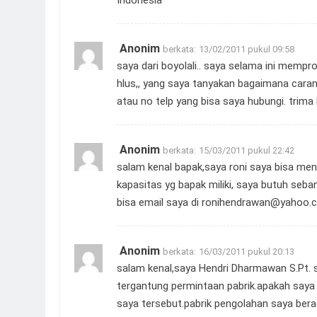
Anonim
berkata:
13/02/2011 pukul 09:58
saya dari boyolali.. saya selama ini mempr
hlus,, yang saya tanyakan bagaimana caran
atau no telp yang bisa saya hubungi. trima
Anonim
berkata:
15/03/2011 pukul 22:42
salam kenal bapak,saya roni saya bisa menr
kapasitas yg bapak miliki, saya butuh seb
bisa email saya di
ronihendrawan@yahoo.c
Anonim
berkata:
16/03/2011 pukul 20:13
salam kenal,saya Hendri Dharmawan S.Pt. s
tergantung permintaan pabrik.apakah saya
saya tersebut.pabrik pengolahan saya berad