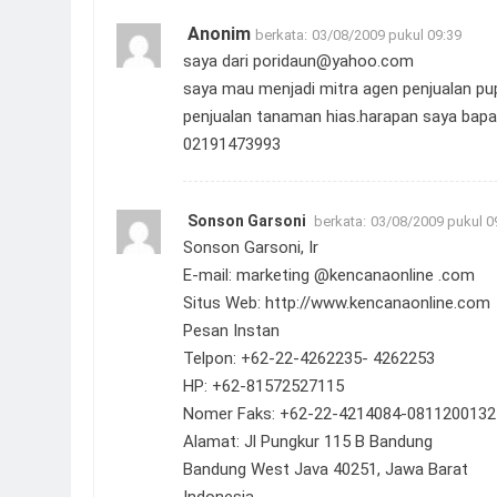
Anonim
berkata:
03/08/2009 pukul 09:39
saya dari
poridaun@yahoo.com
saya mau menjadi mitra agen penjualan pup
penjualan tanaman hias.harapan saya bap
02191473993
Sonson Garsoni
berkata:
03/08/2009 pukul 0
Sonson Garsoni, Ir
E-mail: marketing @kencanaonline .com
Situs Web:
http://www.kencanaonline.com
Pesan Instan
Telpon: +62-22-4262235- 4262253
HP: +62-81572527115
Nomer Faks: +62-22-4214084-0811200132 
Alamat: Jl Pungkur 115 B Bandung
Bandung West Java 40251, Jawa Barat
Indonesia