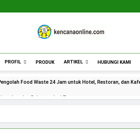
Kencana Online D
Jasa Pengelolaan Sampah Kawasan Komersial, 
PROFIL
ARTIKEL
PRODUK
HUBUNGI KAMI
engolah Food Waste 24 Jam untuk Hotel, Restoran, dan Kaf
n Lengkap dan Rekomendasi Terpercaya
duan Lengkap dan Rekomendasi Terpercaya
s_kkogas: Panduan Lengkap dan Rekomendasi Terpercaya