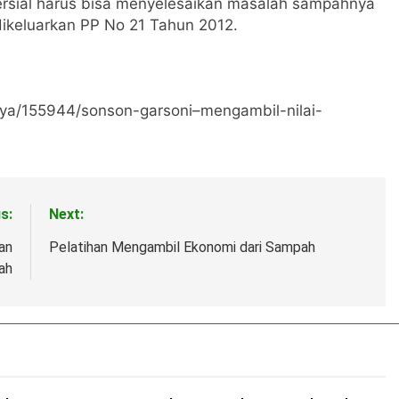
sial harus bisa menyelesaikan masalah sampahnya
dikeluarkan PP No 21 Tahun 2012.
a/155944/sonson-garsoni–mengambil-nilai-
s:
Next:
an
Pelatihan Mengambil Ekonomi dari Sampah
ah