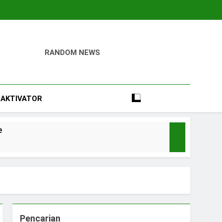
RANDOM NEWS
igital
Perumahan, Pertambangan, Dan Industri
AKTIVATOR
e
Pencarian