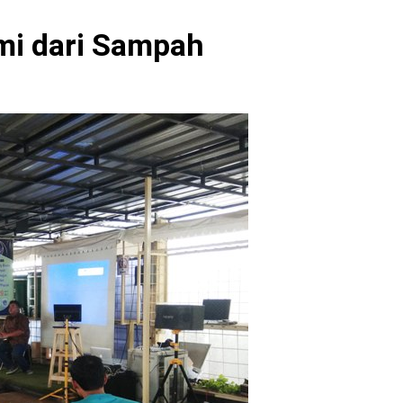
LAR EKONOMI DARI TPST PUSAT AGRIBISNIS
mi dari Sampah
 Panduan Lengkap dan Rekomendasi Terpercaya
h Terpadu: Panduan Lengkap dan Rekomendasi Terpercaya
ah Terpadu: Panduan Lengkap dan Rekomendasi Terpercaya
ustri untuk Pengelolaan Kawasan Industri yang Efisien dan B
ngan Indonesia untuk Mewujudkan Masa Depan yang Berkelan