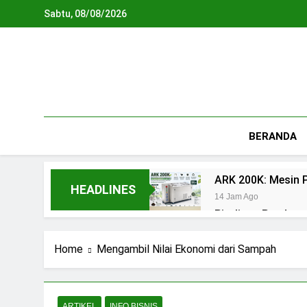
Skip
Sabtu, 08/08/2026
to
content
BERANDA
ARK 200K: Mesin P
HEADLINES
14 Jam Ago
Piroliser: Pandua
18 Jam Ago
Biodigester: Pan
Home
Mengambil Nilai Ekonomi dari Sampah
2 Hari Ago
Teknologi Biopho
3 Hari Ago
ARTIKEL
INFO BISNIS