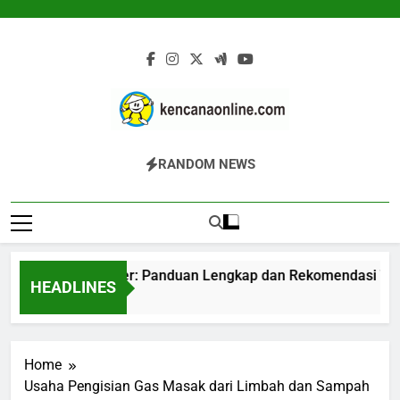
Skip
to
content
Kencana Online
Jasa Pengelolaan Sampah Kawasan
RANDOM NEWS
Digital
Komersial, Perumahan, Pertambangan,
Dan Industri
sin Komposter: Panduan Lengkap dan Rekomendasi Terperca
HEADLINES
am Ago
Home
Usaha Pengisian Gas Masak dari Limbah dan Sampah