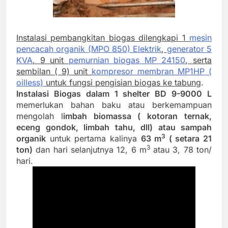
Instalasi pembangkitan biogas dilengkapi 1
mesin
pencacah organik (MPO 850) Elektrik
,
generator 5
KVA
, 9 unit
pemurnian biogas MP 24150
, serta
sembilan ( 9) unit
kompresor membran MP1HP (
oilless)
untuk fungsi pengisian biogas ke tabung
.
Instalasi Biogas dalam 1 shelter BD 9-9000 L
memerlukan bahan baku atau berkemampuan
mengolah l
imbah biomassa ( kotoran ternak,
eceng gondok, limbah tahu, dll) atau sampah
3
organik
untuk pertama kalinya
63 m
( setara 21
3
ton)
dan hari selanjutnya 12, 6 m
atau 3, 78 ton/
hari.