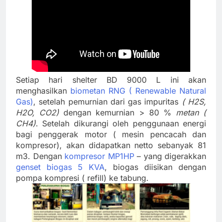
Setiap hari shelter BD 9000 L ini akan
menghasilkan
biometan RNG ( Renewable Natural
Gas)
, setelah pemurnian dari gas impuritas
( H2S,
H2O, CO2)
dengan kemurnian > 80 %
metan (
CH4)
. Setelah dikurangi oleh penggunaan energi
bagi penggerak motor ( mesin pencacah dan
kompresor), akan didapatkan netto sebanyak 81
m3. Dengan
kompresor MP1HP
– yang digerakkan
genset biogas 5 KVA
, biogas diisikan dengan
pompa kompresi ( refill) ke tabung.