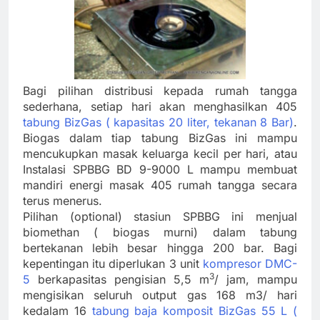
Bagi pilihan distribusi kepada rumah tangga
sederhana, setiap hari akan menghasilkan 405
tabung BizGas ( kapasitas 20 liter, tekanan 8 Bar)
.
Biogas dalam tiap tabung BizGas ini mampu
mencukupkan masak keluarga kecil per hari, atau
Instalasi SPBBG BD 9-9000 L mampu membuat
mandiri energi masak 405 rumah tangga secara
terus menerus.
Pilihan (optional) stasiun SPBBG ini menjual
biomethan ( biogas murni) dalam tabung
bertekanan lebih besar hingga 200 bar. Bagi
kepentingan itu diperlukan 3 unit
kompresor DMC-
3
5
berkapasitas pengisian 5,5 m
/ jam, mampu
mengisikan seluruh output gas 168 m3/ hari
kedalam 16
tabung baja komposit BizGas 55 L (