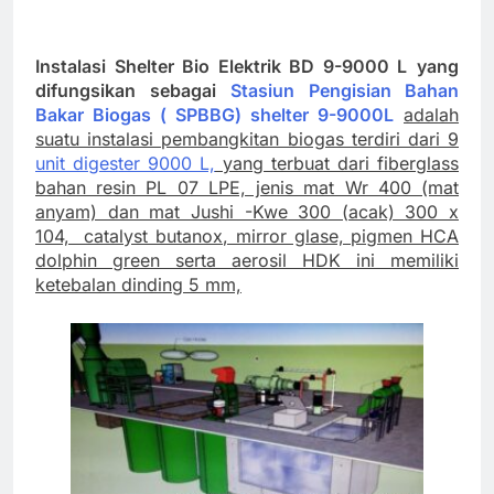
Instalasi Shelter Bio Elektrik BD 9-9000 L
yang
difungsikan sebagai
Stasiun Pengisian Bahan
Bakar Biogas ( SPBBG) shelter 9-9000L
adalah
suatu instalasi pembangkitan biogas terdiri dari 9
unit digester 9000 L,
yang terbuat dari fiberglass
bahan resin PL 07 LPE, jenis mat Wr 400 (mat
anyam) dan mat Jushi -Kwe 300 (acak) 300 x
104, catalyst butanox, mirror glase, pigmen HCA
dolphin green serta aerosil HDK ini memiliki
ketebalan dinding 5 mm,