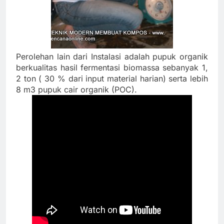
Perolehan lain dari Instalasi adalah pupuk organik
berkualitas hasil fermentasi biomassa sebanyak 1,
2 ton ( 30 % dari input material harian) serta lebih
8 m3 pupuk cair organik (POC).