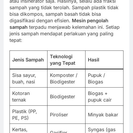
atau insinerator saja. Hasilnya, selalu ada fraksi
sampah yang tidak terolah. Sampah plastik tidak
bisa dikompos, sampah basah tidak bisa
digasifikasi dengan efisien.
Mesin pengolah
sampah
terpadu menjawab kelemahan ini. Setiap
jenis sampah mendapat perlakuan yang paling
tepat:
Teknologi
Jenis Sampah
Hasil
yang Tepat
Sisa sayur,
Komposter /
Pupuk /
buah, nasi
Biodigester
Biogas
Kotoran
Biogas +
Biodigester
ternak
pupuk cair
Plastik (PP,
Piroliser
Minyak bakar
PE, PS)
Kertas,
Syngas (gas
Gasifier