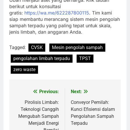
berikut untuk konsultasi
gratis:
https://wa.me/622287800115
. Tim kami
siap membantu merancang sistem mesin pengolah
sampah terpadu yang paling tepat untuk skala,
jenis limbah, dan anggaran Anda.
Tagged:
CVSK
Mesin pengolah sampah
pengolahan limbah terpadu
TPST
zero waste
Previous:
Next:
Navigasi
pos
Pirolisis Limbah:
Conveyor Pemilah:
Teknologi Canggih
Kunci Efisiensi dalam
Mengubah Sampah
Pengolahan Sampah
Menjadi Energi
Terpadu