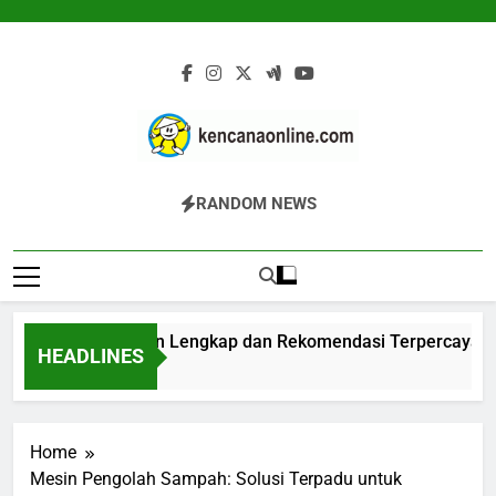
Skip
to
content
Kencana Online
Jasa Pengelolaan Sampah Kawasan
RANDOM NEWS
Digital
Komersial, Perumahan, Pertambangan,
Dan Industri
igester: Panduan Lengkap dan Rekomendasi Terpercaya
HEADLINES
m Ago
Home
Mesin Pengolah Sampah: Solusi Terpadu untuk