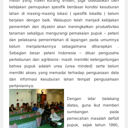
mesin yang makin kurang efisien, juga disebabkan oleh
kebijakan pemupukan spesifik berdasar kondisi kesuburan
lahan di masing-masing lokasi ( spesifik lokalita ) belum
berjalan dengan baik. Walaupun telah menjadi kebijakan
pemerintah dan diyakini akan meningkatkan produktivitas
tanaman sekaligus mengurangi pemakaian pupuk – petani
dan pelaksana pemerintahan di lapangan pada umumnya
belum menjalankannya sebagaimana diharapkan .
Sebagian besar petani Indonesia – diluar pengusaha
perkebunan dan agribisnis- masih memiliki ketergantungan
bahwa pupuk adalah urea (urea minded) serta belum
memiliki akses yang memadai terhadap penguasaan data
dan informasi kesuburan lahan tempat pengusahaan
pertaniannya.
Dengan latar belakang
diatas, guna ikut memberi
sumbangan pada
pemecahan masalah defisit
pupuk, sejak tahun 1990,