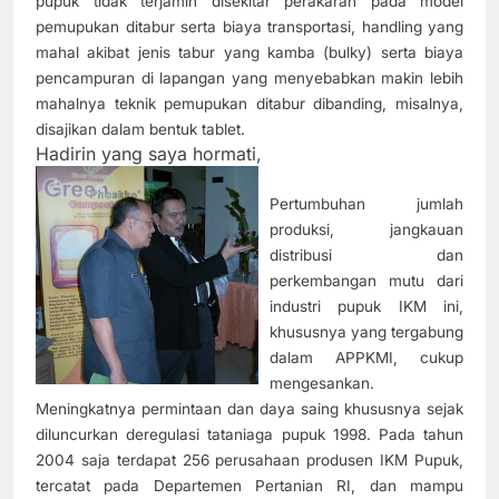
pupuk tidak terjamin disekitar perakaran pada model
pemupukan ditabur serta biaya transportasi, handling yang
mahal akibat jenis tabur yang kamba (bulky) serta biaya
pencampuran di lapangan yang menyebabkan makin lebih
mahalnya teknik pemupukan ditabur dibanding, misalnya,
disajikan dalam bentuk tablet.
Hadirin yang saya hormati,
Pertumbuhan jumlah
produksi, jangkauan
distribusi dan
perkembangan mutu dari
industri pupuk IKM ini,
khususnya yang tergabung
dalam APPKMI, cukup
mengesankan.
Meningkatnya permintaan dan daya saing khususnya sejak
diluncurkan deregulasi tataniaga pupuk 1998. Pada tahun
2004 saja terdapat 256 perusahaan produsen IKM Pupuk,
tercatat pada Departemen Pertanian RI, dan mampu