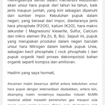
meningkatnya defisit dalam memenuhi kebutuhan
akan unsur hara pupuk dari tahun ke tahun, baik
jenis maupun jumlah, yang kini sebagian dipenuhi
dari sumber impor. Kebutuhan pupuk dalam
negeri, yang berasal dari impor, diantaranya jenis
hara phosphate (P2O5), kalium (K2O), hara makro
sekunder ( Magnesium/ kieserite, Sulfur, Calcium
dan mikro elemen (Fe,Zn, B, Bo). Sejauh ini, pupuk
yang merupakan produksi dalam negeri barulah
unsur hara Nitrogen dalam bentuk pupuk Urea,
sebagian kecil phosphate ( rock phosphate ) dan
pupuk organik hasil proses dekompoisisi bahan
organik seperti kompos dan amilioran.
Hadirin yang saya hormati,
Ancaman makin besarnya defisit antara kebutuhan unsur
hara pupuk dengan ketersediaan disebabkan, antara lain,
disamping makin rendahnya kapasitas Industri BUMN
nasional akibat masalah pemenuhan gas maupun usia