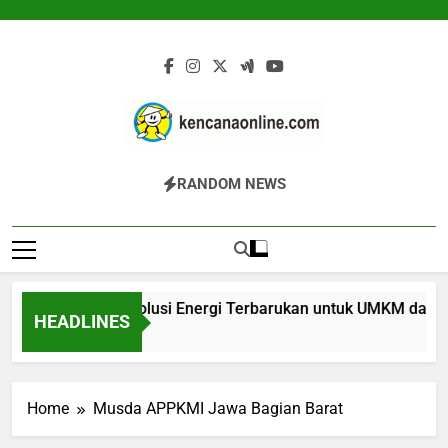
Skip
to
content
Kencana Online
Jasa Pengelolaan Sampah Kawasan
RANDOM NEWS
Digital
Komersial, Perumahan, Pertambangan,
Dan Industri
er Biomassa: Solusi Energi Terbarukan untuk UMKM dan Indust
HEADLINES
Ago
Home
Musda APPKMI Jawa Bagian Barat