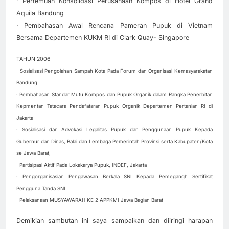
· Pertemuan Konsolidasi Perusahaan Kompos di Hotel Grand
Aquila Bandung
· Pembahasan Awal Rencana Pameran Pupuk di Vietnam
Bersama Departemen KUKM RI di Clark Quay- Singapore
TAHUN 2006
· Sosialisasi Pengolahan Sampah Kota Pada Forum dan Organisasi Kemasyarakatan
Bandung
· Pembahasan Standar Mutu Kompos dan Pupuk Organik dalam Rangka Penerbitan
Kepmentan Tatacara Pendafataran Pupuk Organik Departemen Pertanian RI di
Jakarta
· Sosialisasi dan Advokasi Legalitas Pupuk dan Penggunaan Pupuk Kepada
Gubernur dan Dinas, Balai dan Lembaga Pemerintah Provinsi serta Kabupaten/Kota
se Jawa Barat,
· Partisipasi Aktif Pada Lokakarya Pupuk, INDEF, Jakarta
· Pengorganisasian Pengawasan Berkala SNI Kepada Pemegangh Sertifikat
Pengguna Tanda SNI
· Pelaksanaan MUSYAWARAH KE 2 APPKMI Jawa Bagian Barat
Demikian sambutan ini saya sampaikan dan diiringi harapan