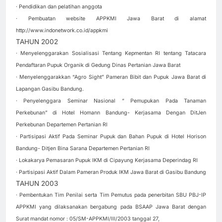
· Pendidikan dan pelatihan anggota
· Pembuatan website APPKMI Jawa Barat di alamat
http://www.indonetwork.co.id/appkmi
TAHUN 2002
· Menyelenggarakan Sosialisasi Tentang Kepmentan RI tentang Tatacara
Pendaftaran Pupuk Organik di Gedung Dinas Pertanian Jawa Barat
· Menyelenggarakkan “Agro Sight” Pameran Bibit dan Pupuk Jawa Barat di
Lapangan Gasibu Bandung.
· Penyelenggara Seminar Nasional “ Pemupukan Pada Tanaman
Perkebunan” di Hotel Homann Bandung- Kerjasama Dengan DitJen
Perkebunan Departemen Pertanian RI
· Partisipasi Aktif Pada Seminar Pupuk dan Bahan Pupuk di Hotel Horison
Bandung- Ditjen Bina Sarana Departemen Pertanian RI
· Lokakarya Pemasaran Pupuk IKM di Cipayung Kerjasama Deperindag RI
· Partisipasi Aktif Dalam Pameran Produk IKM Jawa Barat di Gasibu Bandung
TAHUN 2003
· Pembentukan Tim Penilai serta Tim Pemutus pada penerbitan SBU PBJ-IP
APPKMI yang dilaksanakan bergabung pada BSAAP Jawa Barat dengan
Surat mandat nomor : 05/SM-APPKMI/III/2003 tanggal 27,