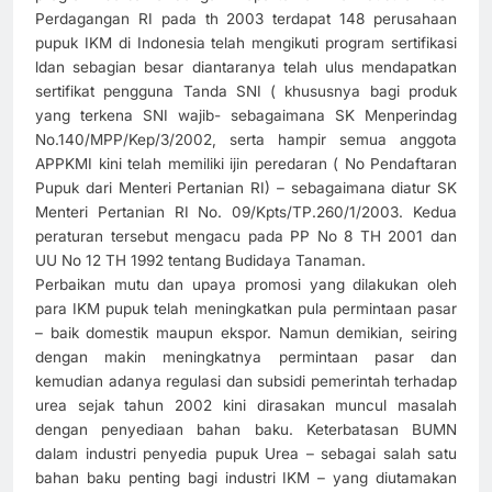
Perdagangan RI pada th 2003 terdapat 148 perusahaan
pupuk IKM di Indonesia telah mengikuti program sertifikasi
ldan sebagian besar diantaranya telah ulus mendapatkan
sertifikat pengguna Tanda SNI ( khususnya bagi produk
yang terkena SNI wajib- sebagaimana SK Menperindag
No.140/MPP/Kep/3/2002, serta hampir semua anggota
APPKMI kini telah memiliki ijin peredaran ( No Pendaftaran
Pupuk dari Menteri Pertanian RI) – sebagaimana diatur SK
Menteri Pertanian RI No. 09/Kpts/TP.260/1/2003. Kedua
peraturan tersebut mengacu pada PP No 8 TH 2001 dan
UU No 12 TH 1992 tentang Budidaya Tanaman.
Perbaikan mutu dan upaya promosi yang dilakukan oleh
para IKM pupuk telah meningkatkan pula permintaan pasar
– baik domestik maupun ekspor. Namun demikian, seiring
dengan makin meningkatnya permintaan pasar dan
kemudian adanya regulasi dan subsidi pemerintah terhadap
urea sejak tahun 2002 kini dirasakan muncul masalah
dengan penyediaan bahan baku. Keterbatasan BUMN
dalam industri penyedia pupuk Urea – sebagai salah satu
bahan baku penting bagi industri IKM – yang diutamakan